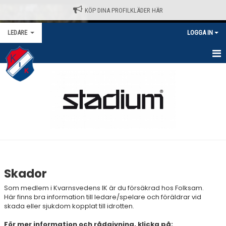
KÖP DINA PROFILKLÄDER HÄR
LEDARE
LOGGA IN
HEM
LEDARLAGET
DOKUMENT
INFORMATION
REGISTERUTDRAG
Skador
PLANBOKNING
Som medlem i Kvarnsvedens IK är du försäkrad hos Folksam.
Här finns bra information till ledare/spelare och föräldrar vid
MATERIAL
skada eller sjukdom kopplat till idrotten.
För mer information och rådgivning, klicka på: