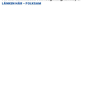
TAGG OCH NYCKEL
LÄNKEN HÄR - FOLKSAM
ANMÄLAN TILL SERIESPEL OCH CUPER
FOGIS
MINFOTBOLL & SPIIDEO
DOMARE
TAGE
SKADOR
UNGDOMSPOLICY
SPELARUTBILDNINGSPLAN
SPORTADMIN & TRÄNINGSPLANERING
FÖRMÅNER