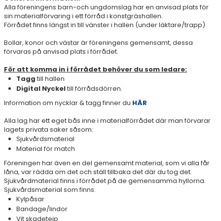
TAGG OCH NYCKEL
Alla föreningens barn-och ungdomslag har en anvisad plats för
sin materialförvaring i ett förråd i konstgräshallen.
ANMÄLAN TILL SERIESPEL OCH CUPER
Förrådet finns längst in till vänster i hallen (under läktare/trapp)
Bollar, konor och västar är föreningens gemensamt, dessa
FOGIS
förvaras på anvisad plats i förrådet.
MINFOTBOLL & SPIIDEO
För att komma in i förrådet behöver du som ledare:
Tagg
till hallen
DOMARE
Digital Nyckel
till förrådsdörren.
Information om nycklar & tagg finner du
HÄR
TAGE
Alla lag har ett eget bås inne i materialförrådet där man förvarar
SKADOR
lagets privata saker såsom:
Sjukvårdsmaterial
Material för match
UNGDOMSPOLICY
Föreningen har även en del gemensamt material, som vi alla får
SPELARUTBILDNINGSPLAN
låna, var rädda om det och ställ tillbaka det där du tog det.
Sjukvårdmaterial finns i förrådet på de gemensamma hyllorna.
Sjukvårdsmaterial som finns:
SPORTADMIN & TRÄNINGSPLANERING
Kylpåsar
Bandage/lindor
FÖRMÅNER
Vit skadetejp