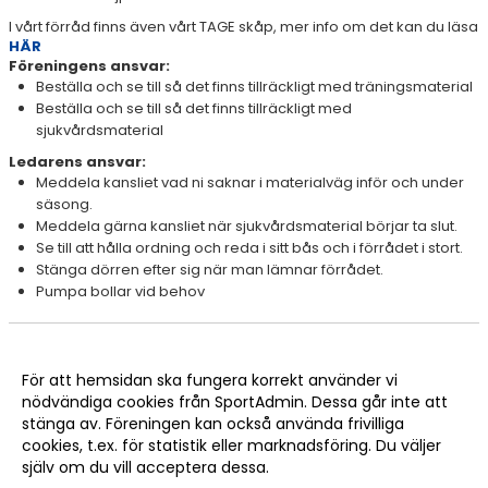
I vårt förråd finns även vårt TAGE skåp, mer info om det kan du läsa
LAGKASSA
HÄR
Föreningens ansvar:
LEDARUTBILDNING
Beställa och se till så det finns tillräckligt med träningsmaterial
Beställa och se till så det finns tillräckligt med
KIK-VÄGEN
sjukvårdsmaterial
Ledarens ansvar:
Meddela kansliet vad ni saknar i materialväg inför och under
säsong.
Meddela gärna kansliet när sjukvårdsmaterial börjar ta slut.
Se till att hålla ordning och reda i sitt bås och i förrådet i stort.
Stänga dörren efter sig när man lämnar förrådet.
Pumpa bollar vid behov
För att hemsidan ska fungera korrekt använder vi
nödvändiga cookies från SportAdmin. Dessa går inte att
stänga av. Föreningen kan också använda frivilliga
cookies, t.ex. för statistik eller marknadsföring. Du väljer
själv om du vill acceptera dessa.