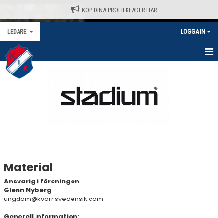
KÖP DINA PROFILKLÄDER HÄR
LEDARE
LOGGA IN
HEM
LEDARLAGET
DOKUMENT
INFORMATION
REGISTERUTDRAG
Material
PLANBOKNING
Ansvarig i föreningen
Glenn Nyberg
MATERIAL
ungdom@kvarnsvedensik.com
Generell information: