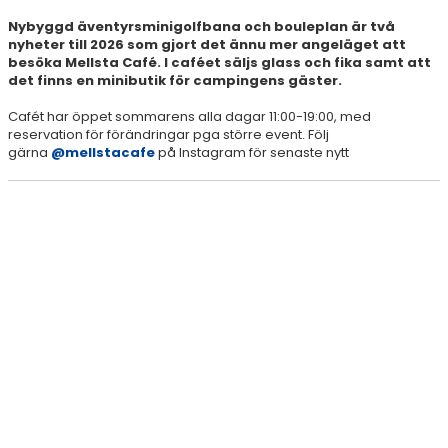
Nybyggd äventyrsminigolfbana och bouleplan är två
nyheter till 2026 som gjort det ännu mer angeläget att
besöka Mellsta Café. I caféet säljs glass och fika samt att
det finns en minibutik för campingens gäster.
Cafét har öppet sommarens alla dagar 11:00-19:00, med
reservation för förändringar pga större event. Följ
gärna
@mellstacafe
på Instagram för senaste nytt