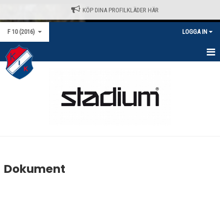
KÖP DINA PROFILKLÄDER HÄR
F 10 (2016)
LOGGA IN
HEM
NYHETER
KALENDER
MATCHER
TRUPPEN
Dokument
BILDGALLERI
DOKUMENT
KONTAKT