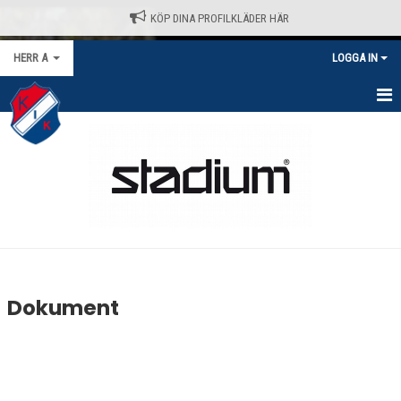
KÖP DINA PROFILKLÄDER HÄR
HERR A
LOGGA IN
HEM
NYHETER
KALENDER
MATCHER
TRUPPEN
Dokument
BILDGALLERI
DOKUMENT
KONTAKT