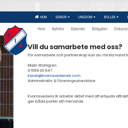
HEM
SENIOR
UNGDOM
BOLLEK
Hem
Nyheter
Kalender
Bildgalleri
Dokume
Vill du samarbete med oss?
För samarbete och partnerskap kan du i första hand t
Malin Wahlgren
07059 00 647
kansli@kvarnsvedensik.com
Administratör & Föreningsutvecklare
Kvarnsvedens IK arbetar aktivt med att erbjuda attr
ger båda parter ett mervärde.