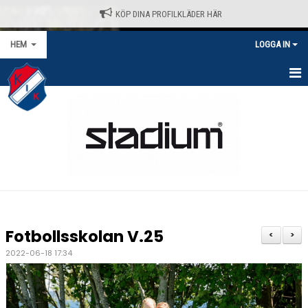
KÖP DINA PROFILKLÄDER HÄR
HEM
LOGGA IN
HEM
NYHETER
VÅRA LAG/TRÄNARE
KALENDER
MATCHER/SERIER
Fotbollsskolan V.25
<
>
KONTAKT
2022-06-18 17:34
AVGIFTER
KLÄDPROFIL - STADIUM / SELECT