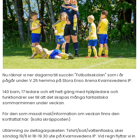
DOKUMENT
Nu räknar vi ner dagarna till succén "Fotbollsskolan" som i år
pågår under V.25 hemma på Stora Enso Arena Kvarnsvedens IP.
140 barn, 17 ledare och ett helt gäng med hjälpledare och
funktionärer ser till att det skapas många fantastiska
sommarminnen under veckan.
För den som missat mail/information om veckan finns den
kortfattat här: (kolla skräpposten)
Utlämning av deltagarpaketen: Tshirt/boll/vattenflaska, sker
söndag 19/6 kl 18-19.30 ute på Kvarnsvedens IP. Vid regn flyttar vi in