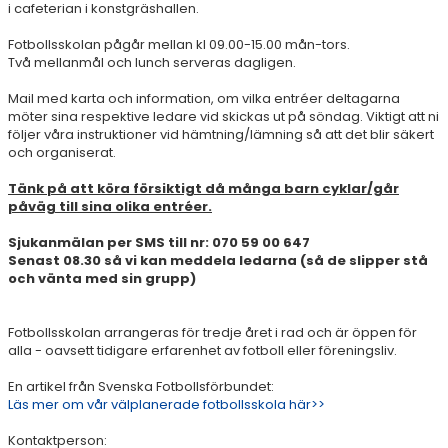
i cafeterian i konstgräshallen.
Fotbollsskolan pågår mellan kl 09.00-15.00 mån-tors.
Två mellanmål och lunch serveras dagligen.
Mail med karta och information, om vilka entréer deltagarna
möter sina respektive ledare vid skickas ut på söndag. Viktigt att ni
följer våra instruktioner vid hämtning/lämning så att det blir säkert
och organiserat.
Tänk på att köra försiktigt då många barn cyklar/går
påväg till sina olika entréer.
Sjukanmälan per SMS till nr: 070 59 00 647
Senast 08.30 så vi kan meddela ledarna (så de slipper stå
och vänta med sin grupp)
Fotbollsskolan arrangeras för tredje året i rad och är öppen för
alla - oavsett tidigare erfarenhet av fotboll eller föreningsliv.
En artikel från Svenska Fotbollsförbundet:
Läs mer om vår välplanerade fotbollsskola här>>
Kontaktperson: