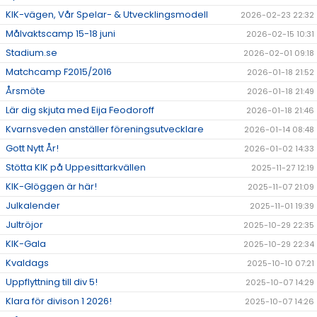
KIK-vägen, Vår Spelar- & Utvecklingsmodell
2026-02-23 22:32
Målvaktscamp 15-18 juni
2026-02-15 10:31
Stadium.se
2026-02-01 09:18
Matchcamp F2015/2016
2026-01-18 21:52
Årsmöte
2026-01-18 21:49
Lär dig skjuta med Eija Feodoroff
2026-01-18 21:46
Kvarnsveden anställer föreningsutvecklare
2026-01-14 08:48
Gott Nytt År!
2026-01-02 14:33
Stötta KIK på Uppesittarkvällen
2025-11-27 12:19
KIK-Glöggen är här!
2025-11-07 21:09
Julkalender
2025-11-01 19:39
Jultröjor
2025-10-29 22:35
KIK-Gala
2025-10-29 22:34
Kvaldags
2025-10-10 07:21
Uppflyttning till div 5!
2025-10-07 14:29
Klara för divison 1 2026!
2025-10-07 14:26