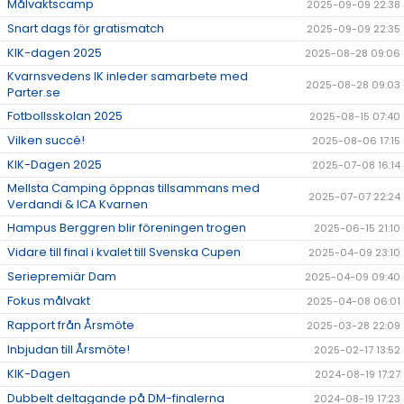
Målvaktscamp
2025-09-09 22:38
Snart dags för gratismatch
2025-09-09 22:35
KIK-dagen 2025
2025-08-28 09:06
Kvarnsvedens IK inleder samarbete med
2025-08-28 09:03
Parter.se
Fotbollsskolan 2025
2025-08-15 07:40
Vilken succé!
2025-08-06 17:15
KIK-Dagen 2025
2025-07-08 16:14
Mellsta Camping öppnas tillsammans med
2025-07-07 22:24
Verdandi & ICA Kvarnen
Hampus Berggren blir föreningen trogen
2025-06-15 21:10
Vidare till final i kvalet till Svenska Cupen
2025-04-09 23:10
Seriepremiär Dam
2025-04-09 09:40
Fokus målvakt
2025-04-08 06:01
Rapport från Årsmöte
2025-03-28 22:09
Inbjudan till Årsmöte!
2025-02-17 13:52
KIK-Dagen
2024-08-19 17:27
Dubbelt deltagande på DM-finalerna
2024-08-19 17:23