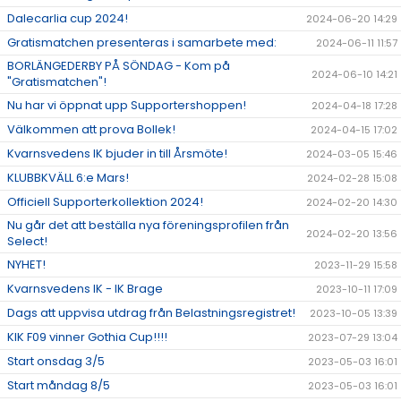
Dalecarlia cup 2024!
2024-06-20 14:29
Gratismatchen presenteras i samarbete med:
2024-06-11 11:57
BORLÄNGEDERBY PÅ SÖNDAG - Kom på
2024-06-10 14:21
"Gratismatchen"!
Nu har vi öppnat upp Supportershoppen!
2024-04-18 17:28
Välkommen att prova Bollek!
2024-04-15 17:02
Kvarnsvedens IK bjuder in till Årsmöte!
2024-03-05 15:46
KLUBBKVÄLL 6:e Mars!
2024-02-28 15:08
Officiell Supporterkollektion 2024!
2024-02-20 14:30
Nu går det att beställa nya föreningsprofilen från
2024-02-20 13:56
Select!
NYHET!
2023-11-29 15:58
Kvarnsvedens IK - IK Brage
2023-10-11 17:09
Dags att uppvisa utdrag från Belastningsregistret!
2023-10-05 13:39
KIK F09 vinner Gothia Cup!!!!
2023-07-29 13:04
Start onsdag 3/5
2023-05-03 16:01
Start måndag 8/5
2023-05-03 16:01