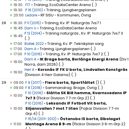
19:30
»
Träning, EcoDataCenter Arena
(..)
F17
19:30
»
Träning, Ljungbergsplanen
P 16 (2010)
20:00
»
RF SISU - Kommunen, Övrig
Ledare
28
16:30
»
Träning, Kv. IP: Naturgräs 7vs7 1
P 11 (2015)
16:45
»
Träning, EcoDataCenter Arena
Dam U
»
Träning naturgräs , Kv. IP: Naturgräs 7vs7 3
P 12 (2014)
16:45
(..)
17:00
»
Träning, Kv. IP: Teknikplan sarg
Bollek 2022
17:00
»
Träning, Ljungbergsplanen
(..)
Dam A
17:00
»
Träning, Kv. IP: Naturgräs 7vs7 2
(..)
P 10 (2016)
»
IK Brage borta, Borlänge Energi Arena
(Div 1
Dam A
19:00
Norra, dam 2026)
(..)
»
Korsnäs IF FK U borta, Lindvallen Konstgräs
Herr A
19:00
(Division 4 Herr Dalarna)
(..)
29
09:00
»
Flera borta, Sportfältet
()
(..)
F 9 (2017)
09:00
»
Sammandrag: Brage, Övrig
(..)
F 8 (2018)
»
Slätta SK Blå hemma, Kvarnsvedens IP
F 10 (2016)
10:00
7v7 3
(Flickor Division 7 7-m Grp.2)
(..)
»
Leksands IF Fotboll Vit borta,
P 10 (2016)
10:00
Siljansvallen 7 mot 7 liten
(Pojkar Division 7 7-m
Grp.4)
(..)
»
Östansbo IS borta, Elbolaget
F 15/14 (2011-2012)
11:00
Montage Arena B 9-m
(Flickor Division 3 9-m Grp.2)