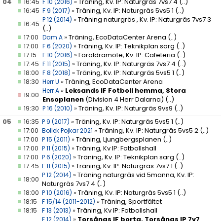
04
16:45
»
Träning, Kv. IP: Naturgräs 7vs7 4
(..)
F 10 (2016)
16:45
»
Träning, Kv. IP: Naturgräs 5vs5 1
(..)
F 9 (2017)
»
Träning naturgräs , Kv. IP: Naturgräs 7vs7 3
P 12 (2014)
16:45
(..)
17:00
»
Träning, EcoDataCenter Arena
(..)
Dam A
17:00
»
Träning, Kv. IP: Teknikplan sarg
(..)
F 6 (2020)
17:15
»
Föräldramöte, Kv. IP: Cafeteria
(..)
F 10 (2016)
17:45
»
Träning, Kv. IP: Naturgräs 7vs7 4
(..)
F 11 (2015)
18:00
»
Träning, Kv. IP: Naturgräs 5vs5 1
(..)
F 8 (2018)
18:30
»
Träning, EcoDataCenter Arena
Herr U
»
Leksands IF Fotboll hemma, Stora
Herr A
19:00
Ensoplanen
(Division 4 Herr Dalarna)
(..)
19:30
»
Träning, Kv. IP: Naturgräs 9vs9
(..)
P 16 (2010)
05
16:35
»
Träning, Kv. IP: Naturgräs 5vs5 1
(..)
P 9 (2017)
17:00
»
Träning, Kv. IP: Naturgräs 5vs5 2
(..)
Bollek Pojkar 2021
17:00
»
Träning, Ljungbergsplanen
(..)
P 15 (2011)
17:00
»
Träning, Kv IP: Fotbollshall
P 11 (2015)
17:00
»
Träning, Kv. IP: Teknikplan sarg
(..)
P 6 (2020)
17:45
»
Träning, Kv. IP: Naturgräs 7vs7 1
(..)
F 11 (2015)
»
Träning naturgräs vid 5manna, Kv. IP:
P 12 (2014)
18:00
Naturgräs 7vs7 4
(..)
18:00
»
Träning, Kv. IP: Naturgräs 5vs5 1
(..)
P 10 (2016)
18:15
»
Träning, Sportfältet
F 15/14 (2011-2012)
18:15
»
Träning, Kv IP: Fotbollshall
F 13 (2013)
»
Torsångs IF borta, Torsångs IP 7v7
F 12 (2014)