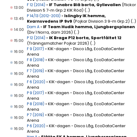
»
IF Tunabro Blå borta, Gyllevallen
(Flickor
F 12 (2014)
13:00
Division 5 7-m Grp.2 KIK Röd)
(..)
»
Islingby IK hemma,
P 14/13 (2012-2013)
13:45
Kvarnsvedens IP 9v9
(Pojkar Division 3 9-m Grp.2)
(..)
»
IF Team Hudik hemma, Ljungbergsplanen
Dam A
14:00
(Div 1 Norra, dam 2026)
(..)
»
IK Brage P12 borta, Sportfältet 12
P 12 (2014)
15:00
(Träningsmatcher Pojkar 2026)
(..)
»
KIK-dagen - Disco Låg, EcoDataCenter
F 9 (2017)
16:00
Arena
»
KIK-dagen - Disco Låg, EcoDataCenter
F 8 (2018)
16:00
Arena
»
KIK-dagen - Disco Låg, EcoDataCenter
F 7 (2019)
16:00
Arena
»
KIK-dagen - Disco Låg, EcoDataCenter
F 6 (2020)
16:00
Arena
»
KIK-dagen - Disco Låg, EcoDataCenter
P 9 (2017)
16:00
Arena
»
KIK-dagen - Disco Låg, EcoDataCenter
P 8 (2018)
16:00
Arena
»
KIK-dagen - Disco Låg, EcoDataCenter
P 7 (2019)
16:00
Arena
»
KIK-dagen - Disco Låg, EcoDataCenter
P 6 (2020)
16:00
Arena
»
Slätta SK A hemma, Ljungbergsplanen
Herr A