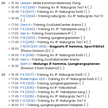
25
15:30
»
Möte kommun Marknad, Övrig
Ledare
16:45
»
Träning, Kv. IP: Naturgräs 7vs7 4
(..)
F 10 (2016)
16:45
»
Träning, Kv. IP: Naturgräs 5vs5 1
(..)
F 9 (2017)
»
Träning naturgräs , Kv. IP: Naturgräs 7vs7 3
P 12 (2014)
16:45
(..)
17:00
»
Träning, EcoDataCenter Arena
(..)
Dam A
17:00
»
Träning, Kv. IP: Teknikplan sarg
(..)
F 6 (2020)
17:00
»
Träning, Kvarnsvedens IP
(..)
Herr A
17:00
»
Träning, Ljungbergsplanen
(..)
P 16 (2010)
17:45
»
Träning, Kv. IP: Naturgräs 7vs7 4
(..)
F 11 (2015)
»
Gagnefs IF hemma, Sportfältet
F 15/14 (2011-2012)
18:00
(Flickor Division 2)
(..)
18:00
»
Träning, Kv. IP: Naturgräs 5vs5 1
(..)
F 8 (2018)
18:30
»
Träning, EcoDataCenter Arena
Herr U
»
Malungs IF hemma, Ljungbergsplanen
Dam U
19:30
(Division 3 Dam Dalarna)
(..)
26
16:35
»
Träning, Kv. IP: Naturgräs 5vs5 1
(..)
P 9 (2017)
17:00
»
Träning, Kv. IP: Naturgräs 5vs5 2
(..)
Bollek Pojkar 2021
17:00
»
Träning, Ljungbergsplanen
(..)
P 15 (2011)
17:00
»
Träning, Kv IP: Fotbollshall
P 11 (2015)
17:00
»
Träning, Kv. IP: Teknikplan sarg
(..)
P 6 (2020)
17:45
»
Träning, Kv. IP: Naturgräs 7vs7 1
(..)
F 11 (2015)
18:00
»
Träning, Kv. IP: Naturgräs 7vs7 3
F 12 (2014)
18:00
»
Träning, Ljungbergsplanen halvplan
(..)
F17