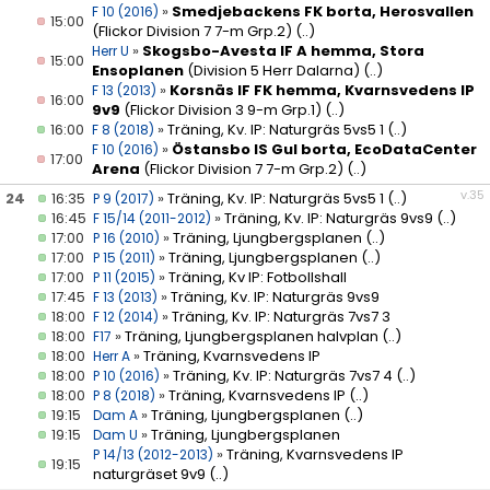
»
Smedjebackens FK borta, Herosvallen
F 10 (2016)
15:00
(Flickor Division 7 7-m Grp.2)
(..)
»
Skogsbo-Avesta IF A hemma, Stora
Herr U
15:00
Ensoplanen
(Division 5 Herr Dalarna)
(..)
»
Korsnäs IF FK hemma, Kvarnsvedens IP
F 13 (2013)
16:00
9v9
(Flickor Division 3 9-m Grp.1)
(..)
16:00
»
Träning, Kv. IP: Naturgräs 5vs5 1
(..)
F 8 (2018)
»
Östansbo IS Gul borta, EcoDataCenter
F 10 (2016)
17:00
Arena
(Flickor Division 7 7-m Grp.2)
(..)
v.35
24
16:35
»
Träning, Kv. IP: Naturgräs 5vs5 1
(..)
P 9 (2017)
16:45
»
Träning, Kv. IP: Naturgräs 9vs9
(..)
F 15/14 (2011-2012)
17:00
»
Träning, Ljungbergsplanen
(..)
P 16 (2010)
17:00
»
Träning, Ljungbergsplanen
(..)
P 15 (2011)
17:00
»
Träning, Kv IP: Fotbollshall
P 11 (2015)
17:45
»
Träning, Kv. IP: Naturgräs 9vs9
F 13 (2013)
18:00
»
Träning, Kv. IP: Naturgräs 7vs7 3
F 12 (2014)
18:00
»
Träning, Ljungbergsplanen halvplan
(..)
F17
18:00
»
Träning, Kvarnsvedens IP
Herr A
18:00
»
Träning, Kv. IP: Naturgräs 7vs7 4
(..)
P 10 (2016)
18:00
»
Träning, Kvarnsvedens IP
(..)
P 8 (2018)
19:15
»
Träning, Ljungbergsplanen
(..)
Dam A
19:15
»
Träning, Ljungbergsplanen
Dam U
»
Träning, Kvarnsvedens IP
P 14/13 (2012-2013)
19:15
naturgräset 9v9
(..)