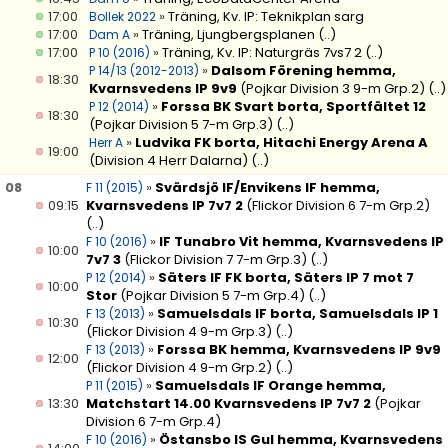
17:00
»
Träning, Kv. IP: Teknikplan sarg
Bollek 2022
17:00
»
Träning, Ljungbergsplanen
(..)
Dam A
17:00
»
Träning, Kv. IP: Naturgräs 7vs7 2
(..)
P 10 (2016)
»
Dalsom Förening hemma,
P 14/13 (2012-2013)
18:30
Kvarnsvedens IP 9v9
(Pojkar Division 3 9-m Grp.2)
(..)
»
Forssa BK Svart borta, Sportfältet 12
P 12 (2014)
18:30
(Pojkar Division 5 7-m Grp.3)
(..)
»
Ludvika FK borta, Hitachi Energy Arena A
Herr A
19:00
(Division 4 Herr Dalarna)
(..)
08
»
Svärdsjö IF/Envikens IF hemma,
F 11 (2015)
09:15
Kvarnsvedens IP 7v7 2
(Flickor Division 6 7-m Grp.2)
(..)
»
IF Tunabro Vit hemma, Kvarnsvedens IP
F 10 (2016)
10:00
7v7 3
(Flickor Division 7 7-m Grp.3)
(..)
»
Säters IF FK borta, Säters IP 7 mot 7
P 12 (2014)
10:00
Stor
(Pojkar Division 5 7-m Grp.4)
(..)
»
Samuelsdals IF borta, Samuelsdals IP 1
F 13 (2013)
10:30
(Flickor Division 4 9-m Grp.3)
(..)
»
Forssa BK hemma, Kvarnsvedens IP 9v9
F 13 (2013)
12:00
(Flickor Division 4 9-m Grp.2)
(..)
»
Samuelsdals IF Orange hemma,
P 11 (2015)
13:30
Matchstart 14.00 Kvarnsvedens IP 7v7 2
(Pojkar
Division 6 7-m Grp.4)
»
Östansbo IS Gul hemma, Kvarnsvedens
F 10 (2016)