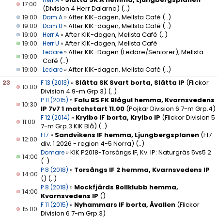
17:00
(Division 4 Herr Dalarna)
(..)
19:00
»
After KIK-dagen, Mellsta Café
(..)
Dam A
19:00
»
After KIK-dagen, Mellsta Café
(..)
Dam U
19:00
»
After KIK-dagen, Mellsta Café
(..)
Herr A
19:00
»
After KIK-dagen, Mellsta Café
Herr U
»
After KIK-Dagen (Ledare/Seniorer), Mellsta
Ledare
19:00
Café
(..)
19:00
»
After KIK-dagen, Mellsta Café
(..)
Ledare
23
»
Slätta SK Svart borta, Slätta IP
(Flickor
F 13 (2013)
10:00
Division 4 9-m Grp.3)
(..)
»
Falu BS FK Blågul hemma, Kvarnsvedens
P 11 (2015)
10:30
IP 7v7 1 matchstart 11.00
(Pojkar Division 6 7-m Grp.4)
»
Krylbo IF borta, Krylbo IP
(Flickor Division 5
F 12 (2014)
11:00
7-m Grp.3 KIK Blå)
(..)
»
Sandvikens IF hemma, Ljungbergsplanen
(F17
F17
12:00
div. 1 2026 - region 4-5 Norra)
(..)
»
KIK P2018-Torsångs IF, Kv. IP: Naturgräs 5vs5 2
Domare
14:00
(..)
»
Torsångs IF 2 hemma, Kvarnsvedens IP
P 8 (2018)
14:00
()
(..)
»
Mockfjärds Bollklubb hemma,
P 8 (2018)
14:00
Kvarnsvedens IP
()
»
Nyhammars IF borta, Åvallen
(Flickor
F 11 (2015)
15:00
Division 6 7-m Grp.3)