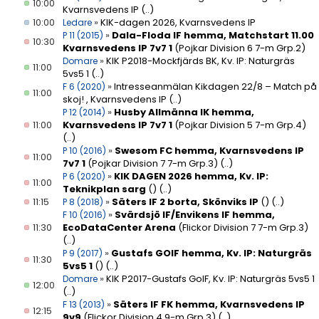
10:00
Kvarnsvedens IP
(..)
10:00
»
KIK-dagen 2026, Kvarnsvedens IP
Ledare
»
Dala-Floda IF hemma, Matchstart 11.00
P 11 (2015)
10:30
Kvarnsvedens IP 7v7 1
(Pojkar Division 6 7-m Grp.2)
»
KIK P2018-Mockfjärds BK, Kv. IP: Naturgräs
Domare
11:00
5vs5 1
(..)
»
Intresseanmälan Kikdagen 22/8 – Match på
F 6 (2020)
11:00
skoj! , Kvarnsvedens IP
(..)
»
Husby Allmänna IK hemma,
P 12 (2014)
11:00
Kvarnsvedens IP 7v7 1
(Pojkar Division 5 7-m Grp.4)
(..)
»
Swesom FC hemma, Kvarnsvedens IP
P 10 (2016)
11:00
7v7 1
(Pojkar Division 7 7-m Grp.3)
(..)
»
KIK DAGEN 2026 hemma, Kv. IP:
P 6 (2020)
11:00
Teknikplan sarg
()
(..)
11:15
»
Säters IF 2 borta, Skönviks IP
()
(..)
P 8 (2018)
»
Svärdsjö IF/Envikens IF hemma,
F 10 (2016)
11:30
EcoDataCenter Arena
(Flickor Division 7 7-m Grp.3)
(..)
»
Gustafs GOIF hemma, Kv. IP: Naturgräs
P 9 (2017)
11:30
5vs5 1
()
(..)
»
KIK P2017-Gustafs GoIF, Kv. IP: Naturgräs 5vs5 1
Domare
12:00
(..)
»
Säters IF FK hemma, Kvarnsvedens IP
F 13 (2013)
12:15
9v9
(Flickor Division 4 9-m Grp.3)
(..)