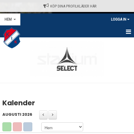
KÖP DINA PROFILKLÄDER HÄR
HEM
LOGGA IN
HEM
NYHETER
VÅRA LAG/TRÄNARE
KALENDER
MATCHER/SERIER
Kalender
KONTAKT
AUGUSTI 2026
AVGIFTER
KLÄDPROFIL - STADIUM / SELECT