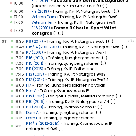
»
Gustafs GoIF borta, Slättgärdet 2
F 12 (2014)
16:00
(Flickor Division 5 7-m Grp.3 KIK Blå)
(..)
16:00
»
Träning, Kv. IP: Naturgräs 5vs5 1
(..)
F 8 (2018)
17:00
»
Träning, Kv. IP: Naturgräs 9vs9
Veteran Dam
17:00
»
Träning, Kv. IP: Naturgräs 9vs9
Veteran Herr
»
Forssa BK borta, Sportfältet
P 16 (2010)
17:30
konsgräs
()
(..)
v.32
03
16:35
»
Träning, Kv. IP: Naturgräs 5vs5 1
(..)
P 9 (2017)
16:45
»
Träning, Kv. IP: Naturgräs 9vs9
(..)
F 15/14 (2011-2012)
16:45
»
Träning, Kv. IP: Naturgräs 7vs7 1
P 7 (2019)
17:00
»
Träning, Ljungbergsplanen
(..)
P 16 (2010)
17:00
»
Träning, Ljungbergsplanen
(..)
P 15 (2011)
17:00
»
Träning, Kv IP: Fotbollshall
P 11 (2015)
17:45
»
Träning, Kv. IP: Naturgräs 9vs9
F 13 (2013)
18:00
»
Träning, Kv. IP: Naturgräs 7vs7 3
F 12 (2014)
18:00
»
Träning, Ljungbergsplanen halvplan
F17
18:00
»
Träning, Kvarnsvedens IP
Herr A
18:00
»
Minigolf + glass , Mellsta Camping
(..)
P 12 (2014)
18:00
»
Träning, Kv. IP: Naturgräs 7vs7 4
(..)
P 10 (2016)
18:00
»
Träning, Kvarnsvedens IP
(..)
P 8 (2018)
19:15
»
Träning, Ljungbergsplanen
(..)
Dam A
19:15
»
Träning, Ljungbergsplanen
Dam U
»
Träning, Kvarnsvedens IP
P 14/13 (2012-2013)
19:15
naturgräset 9v9
(..)