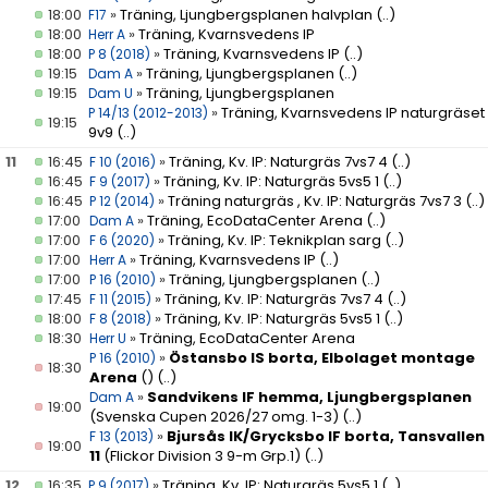
18:00
»
Träning, Ljungbergsplanen halvplan
(..)
F17
18:00
»
Träning, Kvarnsvedens IP
Herr A
18:00
»
Träning, Kvarnsvedens IP
(..)
P 8 (2018)
19:15
»
Träning, Ljungbergsplanen
(..)
Dam A
19:15
»
Träning, Ljungbergsplanen
Dam U
»
Träning, Kvarnsvedens IP naturgräset
P 14/13 (2012-2013)
19:15
9v9
(..)
11
16:45
»
Träning, Kv. IP: Naturgräs 7vs7 4
(..)
F 10 (2016)
16:45
»
Träning, Kv. IP: Naturgräs 5vs5 1
(..)
F 9 (2017)
16:45
»
Träning naturgräs , Kv. IP: Naturgräs 7vs7 3
(..)
P 12 (2014)
17:00
»
Träning, EcoDataCenter Arena
(..)
Dam A
17:00
»
Träning, Kv. IP: Teknikplan sarg
(..)
F 6 (2020)
17:00
»
Träning, Kvarnsvedens IP
(..)
Herr A
17:00
»
Träning, Ljungbergsplanen
(..)
P 16 (2010)
17:45
»
Träning, Kv. IP: Naturgräs 7vs7 4
(..)
F 11 (2015)
18:00
»
Träning, Kv. IP: Naturgräs 5vs5 1
(..)
F 8 (2018)
18:30
»
Träning, EcoDataCenter Arena
Herr U
»
Östansbo IS borta, Elbolaget montage
P 16 (2010)
18:30
Arena
()
(..)
»
Sandvikens IF hemma, Ljungbergsplanen
Dam A
19:00
(Svenska Cupen 2026/27 omg. 1-3)
(..)
»
Bjursås IK/Grycksbo IF borta, Tansvallen
F 13 (2013)
19:00
11
(Flickor Division 3 9-m Grp.1)
(..)
12
16:35
»
Träning, Kv. IP: Naturgräs 5vs5 1
(..)
P 9 (2017)