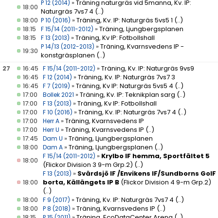
»
Träning naturgräs vid 5manna, Kv. IP:
P 12 (2014)
18:00
Naturgräs 7vs7 4
(..)
18:00
»
Träning, Kv. IP: Naturgräs 5vs5 1
(..)
P 10 (2016)
18:15
»
Träning, Ljungbergsplanen
F 15/14 (2011-2012)
18:15
»
Träning, Kv IP: Fotbollshall
F 13 (2013)
»
Träning, Kvarnsvedens IP -
P 14/13 (2012-2013)
19:30
konstgräsplanen
(..)
27
16:45
»
Träning, Kv. IP: Naturgräs 9vs9
F 15/14 (2011-2012)
16:45
»
Träning, Kv. IP: Naturgräs 7vs7 3
F 12 (2014)
16:45
»
Träning, Kv IP: Naturgräs 5vs5 4
(..)
F 7 (2019)
17:00
»
Träning, Kv. IP: Teknikplan sarg
(..)
Bollek 2021
17:00
»
Träning, Kv IP: Fotbollshall
F 13 (2013)
17:00
»
Träning, Kv. IP: Naturgräs 7vs7 4
(..)
F 10 (2016)
17:00
»
Träning, Kvarnsvedens IP
Herr A
17:00
»
Träning, Kvarnsvedens IP
(..)
Herr U
17:45
»
Träning, Ljungbergsplanen
Dam U
18:00
»
Träning, Ljungbergsplanen
(..)
Dam A
»
Krylbo IF hemma, Sportfältet 5
F 15/14 (2011-2012)
18:00
(Flickor Division 3 9-m Grp.2)
(..)
»
Svärdsjö IF /Envikens IF/Sundborns GoIF
F 13 (2013)
18:00
borta, Källängets IP B
(Flickor Division 4 9-m Grp.2)
(..)
18:00
»
Träning, Kv. IP: Naturgräs 7vs7 4
(..)
F 9 (2017)
18:00
»
Träning, Kvarnsvedens IP
(..)
P 8 (2018)
18:15
»
Träning, EcoDataCenter Arena
(..)
P 15 (2011)