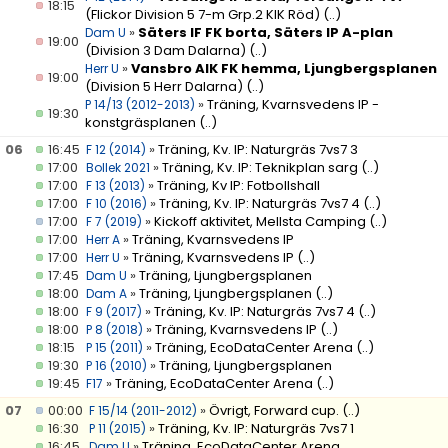
18:15
(Flickor Division 5 7-m Grp.2 KIK Röd)
(..)
»
Säters IF FK borta, Säters IP A-plan
Dam U
19:00
(Division 3 Dam Dalarna)
(..)
»
Vansbro AIK FK hemma, Ljungbergsplanen
Herr U
19:00
(Division 5 Herr Dalarna)
(..)
»
Träning, Kvarnsvedens IP -
P 14/13 (2012-2013)
19:30
konstgräsplanen
(..)
06
16:45
»
Träning, Kv. IP: Naturgräs 7vs7 3
F 12 (2014)
17:00
»
Träning, Kv. IP: Teknikplan sarg
(..)
Bollek 2021
17:00
»
Träning, Kv IP: Fotbollshall
F 13 (2013)
17:00
»
Träning, Kv. IP: Naturgräs 7vs7 4
(..)
F 10 (2016)
17:00
»
Kickoff aktivitet, Mellsta Camping
(..)
F 7 (2019)
17:00
»
Träning, Kvarnsvedens IP
Herr A
17:00
»
Träning, Kvarnsvedens IP
(..)
Herr U
17:45
»
Träning, Ljungbergsplanen
Dam U
18:00
»
Träning, Ljungbergsplanen
(..)
Dam A
18:00
»
Träning, Kv. IP: Naturgräs 7vs7 4
(..)
F 9 (2017)
18:00
»
Träning, Kvarnsvedens IP
(..)
P 8 (2018)
18:15
»
Träning, EcoDataCenter Arena
(..)
P 15 (2011)
19:30
»
Träning, Ljungbergsplanen
P 16 (2010)
19:45
»
Träning, EcoDataCenter Arena
(..)
F17
07
00:00
»
Övrigt, Forward cup.
(..)
F 15/14 (2011-2012)
16:30
»
Träning, Kv. IP: Naturgräs 7vs7 1
P 11 (2015)
16:45
»
Träning, EcoDataCenter Arena
Dam U