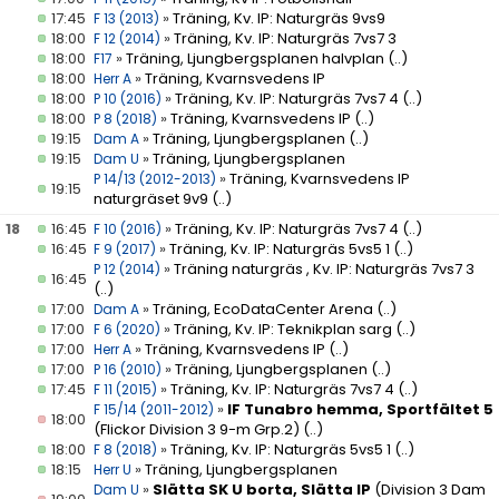
17:45
»
Träning, Kv. IP: Naturgräs 9vs9
F 13 (2013)
18:00
»
Träning, Kv. IP: Naturgräs 7vs7 3
F 12 (2014)
18:00
»
Träning, Ljungbergsplanen halvplan
(..)
F17
18:00
»
Träning, Kvarnsvedens IP
Herr A
18:00
»
Träning, Kv. IP: Naturgräs 7vs7 4
(..)
P 10 (2016)
18:00
»
Träning, Kvarnsvedens IP
(..)
P 8 (2018)
19:15
»
Träning, Ljungbergsplanen
(..)
Dam A
19:15
»
Träning, Ljungbergsplanen
Dam U
»
Träning, Kvarnsvedens IP
P 14/13 (2012-2013)
19:15
naturgräset 9v9
(..)
18
16:45
»
Träning, Kv. IP: Naturgräs 7vs7 4
(..)
F 10 (2016)
16:45
»
Träning, Kv. IP: Naturgräs 5vs5 1
(..)
F 9 (2017)
»
Träning naturgräs , Kv. IP: Naturgräs 7vs7 3
P 12 (2014)
16:45
(..)
17:00
»
Träning, EcoDataCenter Arena
(..)
Dam A
17:00
»
Träning, Kv. IP: Teknikplan sarg
(..)
F 6 (2020)
17:00
»
Träning, Kvarnsvedens IP
(..)
Herr A
17:00
»
Träning, Ljungbergsplanen
(..)
P 16 (2010)
17:45
»
Träning, Kv. IP: Naturgräs 7vs7 4
(..)
F 11 (2015)
»
IF Tunabro hemma, Sportfältet 5
F 15/14 (2011-2012)
18:00
(Flickor Division 3 9-m Grp.2)
(..)
18:00
»
Träning, Kv. IP: Naturgräs 5vs5 1
(..)
F 8 (2018)
18:15
»
Träning, Ljungbergsplanen
Herr U
»
Slätta SK U borta, Slätta IP
(Division 3 Dam
Dam U