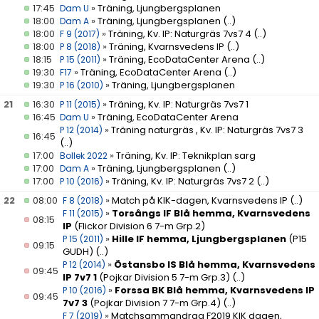
17:45
»
Träning, Ljungbergsplanen
Dam U
18:00
»
Träning, Ljungbergsplanen
(..)
Dam A
18:00
»
Träning, Kv. IP: Naturgräs 7vs7 4
(..)
F 9 (2017)
18:00
»
Träning, Kvarnsvedens IP
(..)
P 8 (2018)
18:15
»
Träning, EcoDataCenter Arena
(..)
P 15 (2011)
19:30
»
Träning, EcoDataCenter Arena
(..)
F17
19:30
»
Träning, Ljungbergsplanen
P 16 (2010)
21
16:30
»
Träning, Kv. IP: Naturgräs 7vs7 1
P 11 (2015)
16:45
»
Träning, EcoDataCenter Arena
Dam U
»
Träning naturgräs , Kv. IP: Naturgräs 7vs7 3
P 12 (2014)
16:45
(..)
17:00
»
Träning, Kv. IP: Teknikplan sarg
Bollek 2022
17:00
»
Träning, Ljungbergsplanen
(..)
Dam A
17:00
»
Träning, Kv. IP: Naturgräs 7vs7 2
(..)
P 10 (2016)
22
08:00
»
Match på KIK-dagen, Kvarnsvedens IP
(..)
F 8 (2018)
»
Torsångs IF Blå hemma, Kvarnsvedens
F 11 (2015)
08:15
IP
(Flickor Division 6 7-m Grp.2)
»
Hille IF hemma, Ljungbergsplanen
(P15
P 15 (2011)
09:15
GUDH)
(..)
»
Östansbo IS Blå hemma, Kvarnsvedens
P 12 (2014)
09:45
IP 7v7 1
(Pojkar Division 5 7-m Grp.3)
(..)
»
Forssa BK Blå hemma, Kvarnsvedens IP
P 10 (2016)
09:45
7v7 3
(Pojkar Division 7 7-m Grp.4)
(..)
»
Matchsammandrag F2019 KIK dagen,
F 7 (2019)