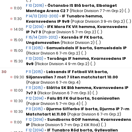
(..)
»
Östansbo IS Blå borta, Elbolaget
F 10 (2016)
11:00
Montage Arena C2 7
(Flickor Division 7 7-m Grp.2)
(..)
»
IF Tunabro hemma,
P 14/13 (2012-2013)
11:30
Kvarnsvedens IP 9v9
(Pojkar Division 3 9-m Grp.2)
(..)
»
IFK Mora FK Vit hemma, Kvarnsvedens
P 12 (2014)
14:00
IP 7v7 3
(Pojkar Division 5 7-m Grp.2)
(..)
»
Korsnäs IF FK borta,
F 15/14 (2011-2012)
15:00
Ungdomsvallen
(Flickor Division 2)
(..)
»
Samuelsdals IF borta, Samuelsdals IP
F 11 (2015)
15:00
(Flickor Division 6 7-m Grp.2)
(..)
»
Torsångs IF hemma, Kvarnsvedens IP
F 13 (2013)
15:30
9v9
(Flickor Division 4 9-m Grp.2)
(..)
30
»
Leksands IF Fotboll Vit borta,
P 11 (2015)
09:30
Siljansvallen 7 mot 7 liten matchstart 10.00
(Pojkar Division 6 7-m Grp.4)
»
Slätta SK Blå hemma, Kvarnsvedens IP
F 11 (2015)
10:00
7v7 3
(Flickor Division 6 7-m Grp.3)
(..)
»
Falu BS FK Gul borta, Scaniavallen
P 12 (2014)
10:30
(Pojkar Division 5 7-m Grp.4)
(..)
»
Djurmo Sifferbo IF borta, Djurmo IP 7-m
P 11 (2015)
10:30
Matchstart kl.11.00
(Pojkar Division 6 7-m Grp.2)
»
Sundborns GOIF hemma, Kvarnsvedens
F 12 (2014)
11:00
IP
(Flickor Division 5 7-m Grp.2 KIK Röd)
(..)
»
IF Tunabro Röd borta, Gyllevallen
F 12 (2014)