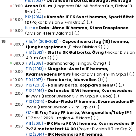
»
Östansbo IS borta, Elbolaget Montage
F 13 (2013)
18:00
Arena B 9-m
(Ungdoms DM-Miljönären Cup, Flickor 13
9-m)
(..)
»
Korsnäs IF FK Svart hemma, Sportfältet
P 12 (2014)
18:00
12
(Pojkar Division 5 7-m Grp.2)
(..)
»
Dala-Järna IK hemma, Stora Ensoplanen
Herr A
19:00
(Division 4 Herr Dalarna)
(..)
15
»
Ospecificerat lag (10) hemma,
F 15/14 (2011-2012)
00:00
Ljungbergsplanen
(Flickor Division 2)
(..)
»
Slätta SK Gul borta, Övrig
(Flickor Division
F 13 (2013)
00:00
4 9-m Grp.2)
(..)
09:00
»
Sammandrag: Islingby, Övrig
(..)
F 8 (2018)
»
Skogsbo-Avesta IF hemma,
F 13 (2013)
10:00
Kvarnsvedens IP 9v9
(Flickor Division 4 9-m Grp.3)
(..)
10:00
»
Flera borta, Idunvallen
()
(..)
F 9 (2017)
10:30
»
Falu BS borta, Kopparvallen B
()
(..)
P 16 (2010)
»
Östansbo IS Vit hemma, Kvarnsvedens
F 12 (2014)
12:00
IP 7v7 1
(Flickor Division 5 7-m Grp.2 KIK Röd)
(..)
»
Dala-Floda IF hemma, Kvarnsvedens IP
F 10 (2016)
12:00
7v7 3
(Flickor Division 7 7-m Grp.2)
(..)
»
IK Frej Täby FF borta, Vikingavallen/Täby IP 1
F17
13:00
(F17 div. 1 2026 - region 4-5 Norra)
(..)
»
IFK Mora FK Vit hemma, Kvarnsvedens IP
P 11 (2015)
13:30
7v7 3 matchstart 14.00
(Pojkar Division 6 7-m Grp.2)
»
IFK Hedemora FK hemma,
F 12 (2014)