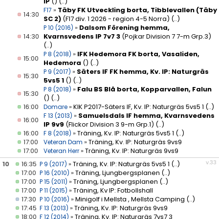
IP
()
(..)
»
Täby FK Utveckling borta, Tibblevallen (Täby
F17
14:30
SC 2)
(F17 div. 1 2026 - region 4-5 Norra)
(..)
»
Dalsom Förening hemma,
P 10 (2016)
14:30
Kvarnsvedens IP 7v7 3
(Pojkar Division 7 7-m Grp.3)
(..)
»
IFK Hedemora FK borta, Vasaliden,
P 8 (2018)
15:00
Hedemora
()
(..)
»
Säters IF FK hemma, Kv. IP: Naturgräs
P 9 (2017)
15:30
5vs5 1
()
(..)
»
Falu BS Blå borta, Kopparvallen, Falun
P 8 (2018)
15:30
()
(..)
16:00
»
KIK P2017-Säters IF, Kv. IP: Naturgräs 5vs5 1
(..)
Domare
»
Samuelsdals IF hemma, Kvarnsvedens
F 13 (2013)
16:00
IP 9v9
(Flickor Division 3 9-m Grp.1)
(..)
16:00
»
Träning, Kv. IP: Naturgräs 5vs5 1
(..)
F 8 (2018)
17:00
»
Träning, Kv. IP: Naturgräs 9vs9
Veteran Dam
17:00
»
Träning, Kv. IP: Naturgräs 9vs9
Veteran Herr
v.33
10
16:35
»
Träning, Kv. IP: Naturgräs 5vs5 1
(..)
P 9 (2017)
17:00
»
Träning, Ljungbergsplanen
(..)
P 16 (2010)
17:00
»
Träning, Ljungbergsplanen
(..)
P 15 (2011)
17:00
»
Träning, Kv IP: Fotbollshall
P 11 (2015)
17:30
»
Minigolf i Mellsta , Mellsta Camping
(..)
P 10 (2016)
17:45
»
Träning, Kv. IP: Naturgräs 9vs9
F 13 (2013)
18:00
»
Träning, Kv. IP: Naturgräs 7vs7 3
F 12 (2014)