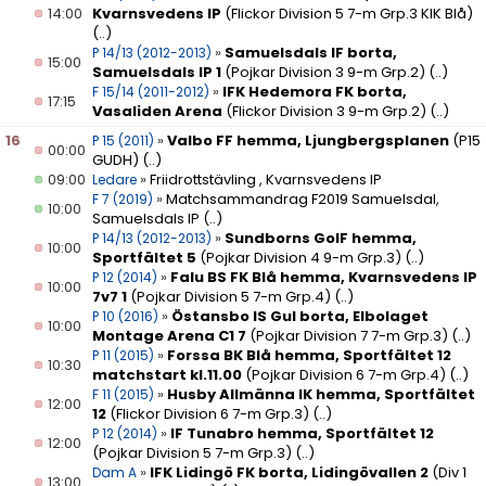
14:00
Kvarnsvedens IP
(Flickor Division 5 7-m Grp.3 KIK Blå)
(..)
»
Samuelsdals IF borta,
P 14/13 (2012-2013)
15:00
Samuelsdals IP 1
(Pojkar Division 3 9-m Grp.2)
(..)
»
IFK Hedemora FK borta,
F 15/14 (2011-2012)
17:15
Vasaliden Arena
(Flickor Division 3 9-m Grp.2)
(..)
16
»
Valbo FF hemma, Ljungbergsplanen
(P15
P 15 (2011)
00:00
GUDH)
(..)
09:00
»
Friidrottstävling , Kvarnsvedens IP
Ledare
»
Matchsammandrag F2019 Samuelsdal,
F 7 (2019)
10:00
Samuelsdals IP
(..)
»
Sundborns GoIF hemma,
P 14/13 (2012-2013)
10:00
Sportfältet 5
(Pojkar Division 4 9-m Grp.3)
(..)
»
Falu BS FK Blå hemma, Kvarnsvedens IP
P 12 (2014)
10:00
7v7 1
(Pojkar Division 5 7-m Grp.4)
(..)
»
Östansbo IS Gul borta, Elbolaget
P 10 (2016)
10:00
Montage Arena C1 7
(Pojkar Division 7 7-m Grp.3)
(..)
»
Forssa BK Blå hemma, Sportfältet 12
P 11 (2015)
10:30
matchstart kl.11.00
(Pojkar Division 6 7-m Grp.4)
(..)
»
Husby Allmänna IK hemma, Sportfältet
F 11 (2015)
12:00
12
(Flickor Division 6 7-m Grp.3)
(..)
»
IF Tunabro hemma, Sportfältet 12
P 12 (2014)
12:00
(Pojkar Division 5 7-m Grp.3)
(..)
»
IFK Lidingö FK borta, Lidingövallen 2
(Div 1
Dam A
13:00