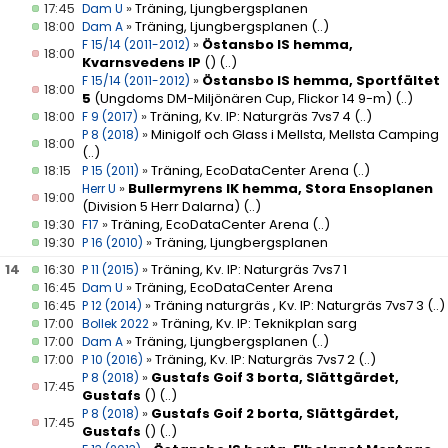
17:45
»
Träning, Ljungbergsplanen
Dam U
18:00
»
Träning, Ljungbergsplanen
(..)
Dam A
»
Östansbo IS hemma,
F 15/14 (2011-2012)
18:00
Kvarnsvedens IP
()
(..)
»
Östansbo IS hemma, Sportfältet
F 15/14 (2011-2012)
18:00
5
(Ungdoms DM-Miljönären Cup, Flickor 14 9-m)
(..)
18:00
»
Träning, Kv. IP: Naturgräs 7vs7 4
(..)
F 9 (2017)
»
Minigolf och Glass i Mellsta, Mellsta Camping
P 8 (2018)
18:00
(..)
18:15
»
Träning, EcoDataCenter Arena
(..)
P 15 (2011)
»
Bullermyrens IK hemma, Stora Ensoplanen
Herr U
19:00
(Division 5 Herr Dalarna)
(..)
19:30
»
Träning, EcoDataCenter Arena
(..)
F17
19:30
»
Träning, Ljungbergsplanen
P 16 (2010)
14
16:30
»
Träning, Kv. IP: Naturgräs 7vs7 1
P 11 (2015)
16:45
»
Träning, EcoDataCenter Arena
Dam U
16:45
»
Träning naturgräs , Kv. IP: Naturgräs 7vs7 3
(..)
P 12 (2014)
17:00
»
Träning, Kv. IP: Teknikplan sarg
Bollek 2022
17:00
»
Träning, Ljungbergsplanen
(..)
Dam A
17:00
»
Träning, Kv. IP: Naturgräs 7vs7 2
(..)
P 10 (2016)
»
Gustafs Goif 3 borta, Slättgärdet,
P 8 (2018)
17:45
Gustafs
()
(..)
»
Gustafs Goif 2 borta, Slättgärdet,
P 8 (2018)
17:45
Gustafs
()
(..)