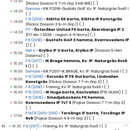
13:00
(Flickor Division 5 7-m Grp.3 KIK Blå)
(..)
»
KIK P2018-Gustafs GoIF, Kv. IP: Naturgräs 5vs5 1
Domare
14:00
(..)
»
Slätta SK borta, Slätta IP Konstgräs
F 13 (2013)
14:00
(Flickor Division 3 9-m Grp.1)
(..)
»
Österåker United FK borta, Åkersberga IP 2
F17
14:00
(F17 div. 1 2026 - region 4-5 Norra)
(..)
»
Gustafs Goif 3 hemma, Kvarnsvedens IP
P 8 (2018)
14:00
()
(..)
»
Krylbo IF U borta, Krylbo IP
(Division 5 Herr
Herr U
15:00
Dalarna)
(..)
»
IK Brage hemma, Kv. IP: Naturgräs 5vs5
P 9 (2017)
15:30
1
()
(..)
16:00
»
KIK P2017-IK BRAGE, Kv. IP: Naturgräs 5vs5 1
(..)
Domare
»
Korsnäs IF FK Gul borta, Lindvallen
F 10 (2016)
16:00
Konstgräs
(Flickor Division 7 7-m Grp.3)
(..)
16:00
»
Träning, Kv. IP: Naturgräs 5vs5 1
(..)
F 8 (2018)
16:00
»
IK Huge borta, Kastvallen
(P15 GUDH)
(..)
P 15 (2011)
»
Smedjebackens FK hemma,
P 10 (2016)
16:00
Kvarnsvedens IP 7v7 3
(Pojkar Division 7 7-m Grp.3)
(..)
»
Torsångs IF borta, Torsångs IP
P 14/13 (2012-2013)
17:00
9v9
(Pojkar Division 4 9-m Grp.3)
(..)
v.36
31
16:35
»
Träning, Kv. IP: Naturgräs 5vs5 1
(..)
P 9 (2017)