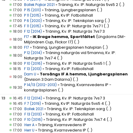
17:00
»
Träning, Kv. IP: Naturgräs 5vs5 2
(..)
Bollek Pojkar 2021
17:00
»
Träning, Ljungbergsplanen
(..)
P 15 (2011)
17:00
»
Träning, Kv IP: Fotbollshall
P 11 (2015)
17:00
»
Träning, Kv. IP: Teknikplan sarg
(..)
P 6 (2020)
17:45
»
Träning, Kv. IP: Naturgräs 7vs7 1
(..)
F 11 (2015)
18:00
»
Träning, Kv. IP: Naturgräs 7vs7 3
F 12 (2014)
»
IK Brage hemma, Sportfältet
(Ungdoms DM-
F17
18:00
Miljönären Cup, Flickor 17)
(..)
18:00
»
Träning, Ljungbergsplanen halvplan
(..)
F17
»
Träning naturgräs vid 5manna, Kv. IP:
P 12 (2014)
18:00
Naturgräs 7vs7 4
(..)
18:00
»
Träning, Kv. IP: Naturgräs 5vs5 1
(..)
P 10 (2016)
18:15
»
Träning, Kv IP: Fotbollshall
F 13 (2013)
»
Torsångs IF A hemma, Ljungbergsplanen
Dam U
19:00
(Division 3 Dam Dalarna)
(..)
»
Träning, Kvarnsvedens IP -
P 14/13 (2012-2013)
19:30
konstgräsplanen
(..)
13
16:45
»
Träning, Kv. IP: Naturgräs 7vs7 3
F 12 (2014)
16:45
»
Träning, Kv IP: Naturgräs 5vs5 4
(..)
F 7 (2019)
17:00
»
Träning, Kv. IP: Teknikplan sarg
(..)
Bollek 2021
17:00
»
Träning, Kv IP: Fotbollshall
F 13 (2013)
17:00
»
Träning, Kv. IP: Naturgräs 7vs7 4
(..)
F 10 (2016)
17:00
»
Träning, Kvarnsvedens IP
Herr A
17:00
»
Träning, Kvarnsvedens IP
(..)
Herr U