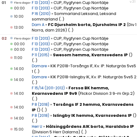
v.31
01
»
CUP, Flygfyren Cup Norrtälje
F 13 (2013)
Flera dagar
00:00
»
CUP, Flygfyren Cup Norrtälje
F 13 (2013)
DOKUMENT
»
Sommarland Leksand, Leksand
P 16 (2010)
10:00
sommarland
(..)
»
FC Djursholm borta, Djursholms IP 2
(Div 1
Dam A
13:00
Norra, dam 2026)
(..)
02
»
CUP, Flygfyren Cup Norrtälje
F 13 (2013)
Flera dagar
00:00
»
CUP, Flygfyren Cup Norrtälje
F 13 (2013)
00:00
»
CUP, Flygfyren Cup Norrtälje
F 13 (2013)
»
Swesom hemma, Kvarnsvedens IP
()
P 11 (2015)
11:00
(..)
»
KIK P2018-Torsångs IF, Kv. IP: Naturgräs 5vs5
Domare
14:00
1
(..)
»
KIK P2018-Islingby IK, Kv. IP: Naturgräs 5vs5 2
Domare
14:00
(..)
»
Forssa BK hemma,
F 15/14 (2011-2012)
14:00
Kvarnsvedens IP 9v9
(Flickor Division 3 9-m Grp.2)
(..)
»
Torsångs IF 2 hemma, Kvarnsvedens
P 8 (2018)
14:00
IP
()
(..)
»
Islingby IK hemma, Kvarnsvedens IP
()
P 8 (2018)
14:00
(..)
»
Hälsinggårdens AIK borta, Haraldsbo IP
Herr U
15:00
(Division 5 Herr Dalarna)
(..)