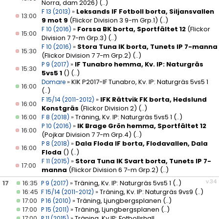
Norra, dam 2026)
(..)
»
Leksands IF Fotboll borta, Siljansvallen
F 13 (2013)
13:00
9 mot 9
(Flickor Division 3 9-m Grp.1)
(..)
»
Forssa BK borta, Sportfältet 12
(Flickor
F 10 (2016)
15:00
Division 7 7-m Grp.3)
(..)
»
Stora Tuna IK borta, Tunets IP 7-manna
F 10 (2016)
15:30
(Flickor Division 7 7-m Grp.2)
(..)
»
IF Tunabro hemma, Kv. IP: Naturgräs
P 9 (2017)
15:30
5vs5 1
()
(..)
»
KIK P2017-IF Tunabro, Kv. IP: Naturgräs 5vs5 1
Domare
16:00
(..)
»
IFK Rättvik FK borta, Hedslund
F 15/14 (2011-2012)
16:00
Konstgräs
(Flickor Division 2)
(..)
16:00
»
Träning, Kv. IP: Naturgräs 5vs5 1
(..)
F 8 (2018)
»
IK Brage Grön hemma, Sportfältet 12
P 10 (2016)
16:00
(Pojkar Division 7 7-m Grp.4)
(..)
»
Dala Floda IF borta, Flodavallen, Dala
P 8 (2018)
16:00
Floda
()
(..)
»
Stora Tuna IK Svart borta, Tunets IP 7-
F 11 (2015)
17:00
manna
(Flickor Division 6 7-m Grp.2)
(..)
v.34
17
16:35
»
Träning, Kv. IP: Naturgräs 5vs5 1
(..)
P 9 (2017)
16:45
»
Träning, Kv. IP: Naturgräs 9vs9
(..)
F 15/14 (2011-2012)
17:00
»
Träning, Ljungbergsplanen
(..)
P 16 (2010)
17:00
»
Träning, Ljungbergsplanen
(..)
P 15 (2011)
17:00
»
Träning, Kv IP: Fotbollshall
P 11 (2015)