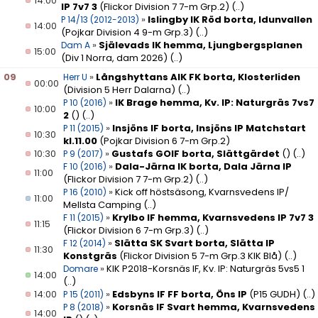
14:00
IP 7v7 3
(Flickor Division 7 7-m Grp.2)
(..)
»
Islingby IK Röd borta, Idunvallen
P 14/13 (2012-2013)
14:00
(Pojkar Division 4 9-m Grp.3)
(..)
»
Själevads IK hemma, Ljungbergsplanen
Dam A
15:00
(Div 1 Norra, dam 2026)
(..)
09
»
Långshyttans AIK FK borta, Klosterliden
Herr U
00:00
(Division 5 Herr Dalarna)
(..)
»
IK Brage hemma, Kv. IP: Naturgräs 7vs7
P 10 (2016)
10:00
2
()
(..)
»
Insjöns IF borta, Insjöns IP Matchstart
P 11 (2015)
10:30
kl.11.00
(Pojkar Division 6 7-m Grp.2)
10:30
»
Gustafs GOIF borta, Slättgärdet
()
(..)
P 9 (2017)
»
Dala-Järna IK borta, Dala Järna IP
F 10 (2016)
11:00
(Flickor Division 7 7-m Grp.2)
(..)
»
Kick off höstsäsong, Kvarnsvedens IP/
P 16 (2010)
11:00
Mellsta Camping
(..)
»
Krylbo IF hemma, Kvarnsvedens IP 7v7 3
F 11 (2015)
11:15
(Flickor Division 6 7-m Grp.3)
(..)
»
Slätta SK Svart borta, Slätta IP
F 12 (2014)
11:30
Konstgräs
(Flickor Division 5 7-m Grp.3 KIK Blå)
(..)
»
KIK P2018-Korsnäs IF, Kv. IP: Naturgräs 5vs5 1
Domare
14:00
(..)
14:00
»
Edsbyns IF FF borta, Öns IP
(P15 GUDH)
(..)
P 15 (2011)
»
Korsnäs IF Svart hemma, Kvarnsvedens
P 8 (2018)
14:00