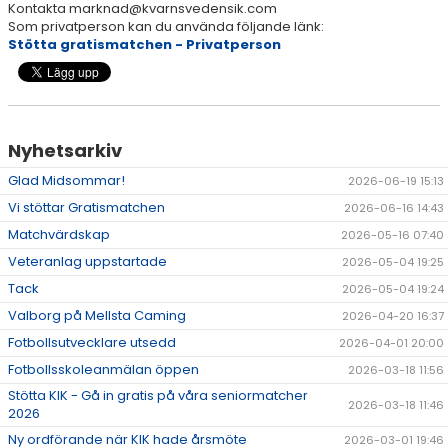
Kontakta marknad@kvarnsvedensik.com
Som privatperson kan du använda följande länk:
DOKUMENT
Stötta gratismatchen - Privatperson
Nyhetsarkiv
Glad Midsommar!
2026-06-19 15:13
Vi stöttar Gratismatchen
2026-06-16 14:43
Matchvärdskap
2026-05-16 07:40
Veteranlag uppstartade
2026-05-04 19:25
Tack
2026-05-04 19:24
Valborg på Mellsta Caming
2026-04-20 16:37
Fotbollsutvecklare utsedd
2026-04-01 20:00
Fotbollsskoleanmälan öppen
2026-03-18 11:56
Stötta KIK - Gå in gratis på våra seniormatcher
2026-03-18 11:46
2026
Ny ordförande när KIK hade årsmöte
2026-03-01 19:46