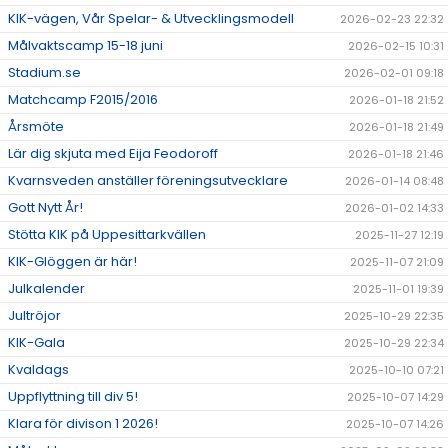
KIK-vägen, Vår Spelar- & Utvecklingsmodell
2026-02-23 22:32
Målvaktscamp 15-18 juni
2026-02-15 10:31
Stadium.se
2026-02-01 09:18
Matchcamp F2015/2016
2026-01-18 21:52
Årsmöte
2026-01-18 21:49
Lär dig skjuta med Eija Feodoroff
2026-01-18 21:46
Kvarnsveden anställer föreningsutvecklare
2026-01-14 08:48
Gott Nytt År!
2026-01-02 14:33
Stötta KIK på Uppesittarkvällen
2025-11-27 12:19
KIK-Glöggen är här!
2025-11-07 21:09
Julkalender
2025-11-01 19:39
Jultröjor
2025-10-29 22:35
KIK-Gala
2025-10-29 22:34
Kvaldags
2025-10-10 07:21
Uppflyttning till div 5!
2025-10-07 14:29
Klara för divison 1 2026!
2025-10-07 14:26