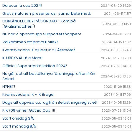
Dalecarlia cup 2024!
2024-06-20 14:29
Gratismatchen presenteras i samarbete med:
2024-06-11 11:57
BORLÄNGEDERBY PÅ SÖNDAG - Kom på
2024-06-10 14:21
"Gratismatchen"!
Nu har vi öppnat upp Supportershoppen!
2024-04-18 17:28
Välkommen att prova Bollek!
2024-04-15 17:02
Kvarnsvedens IK bjuder in till Årsmöte!
2024-03-05 15:46
KLUBBKVÄLL 6:e Mars!
2024-02-28 15:08
Officiell Supporterkollektion 2024!
2024-02-20 14:30
Nu går det att beställa nya föreningsprofilen från
2024-02-20 13:56
Select!
NYHET!
2023-11-29 15:58
Kvarnsvedens IK - IK Brage
2023-10-11 17:09
Dags att uppvisa utdrag från Belastningsregistret!
2023-10-05 13:39
KIK F09 vinner Gothia Cup!!!!
2023-07-29 13:04
Start onsdag 3/5
2023-05-03 16:01
Start måndag 8/5
2023-05-03 16:01