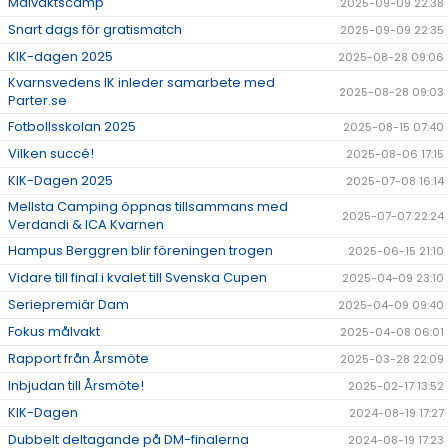
Målvaktscamp
2025-09-09 22:38
Snart dags för gratismatch
2025-09-09 22:35
KIK-dagen 2025
2025-08-28 09:06
Kvarnsvedens IK inleder samarbete med
2025-08-28 09:03
Parter.se
Fotbollsskolan 2025
2025-08-15 07:40
Vilken succé!
2025-08-06 17:15
KIK-Dagen 2025
2025-07-08 16:14
Mellsta Camping öppnas tillsammans med
2025-07-07 22:24
Verdandi & ICA Kvarnen
Hampus Berggren blir föreningen trogen
2025-06-15 21:10
Vidare till final i kvalet till Svenska Cupen
2025-04-09 23:10
Seriepremiär Dam
2025-04-09 09:40
Fokus målvakt
2025-04-08 06:01
Rapport från Årsmöte
2025-03-28 22:09
Inbjudan till Årsmöte!
2025-02-17 13:52
KIK-Dagen
2024-08-19 17:27
Dubbelt deltagande på DM-finalerna
2024-08-19 17:23