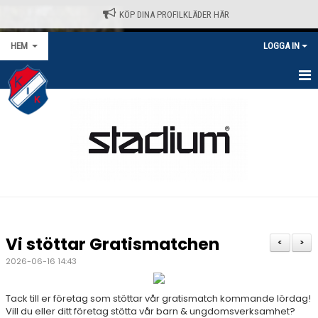
KÖP DINA PROFILKLÄDER HÄR
HEM
LOGGA IN
HEM
NYHETER
VÅRA LAG/TRÄNARE
KALENDER
MATCHER/SERIER
Vi stöttar Gratismatchen
<
>
KONTAKT
2026-06-16 14:43
AVGIFTER
Tack till er företag som stöttar vår gratismatch kommande lördag!
Vill du eller ditt företag stötta vår barn & ungdomsverksamhet?
KLÄDPROFIL - STADIUM / SELECT