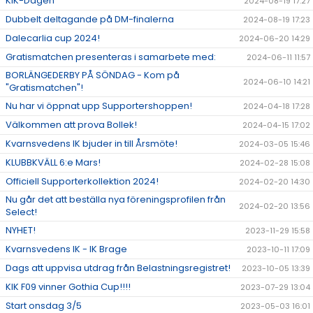
KIK-Dagen
2024-08-19 17:27
Dubbelt deltagande på DM-finalerna
2024-08-19 17:23
Dalecarlia cup 2024!
2024-06-20 14:29
Gratismatchen presenteras i samarbete med:
2024-06-11 11:57
BORLÄNGEDERBY PÅ SÖNDAG - Kom på
2024-06-10 14:21
"Gratismatchen"!
Nu har vi öppnat upp Supportershoppen!
2024-04-18 17:28
Välkommen att prova Bollek!
2024-04-15 17:02
Kvarnsvedens IK bjuder in till Årsmöte!
2024-03-05 15:46
KLUBBKVÄLL 6:e Mars!
2024-02-28 15:08
Officiell Supporterkollektion 2024!
2024-02-20 14:30
Nu går det att beställa nya föreningsprofilen från
2024-02-20 13:56
Select!
NYHET!
2023-11-29 15:58
Kvarnsvedens IK - IK Brage
2023-10-11 17:09
Dags att uppvisa utdrag från Belastningsregistret!
2023-10-05 13:39
KIK F09 vinner Gothia Cup!!!!
2023-07-29 13:04
Start onsdag 3/5
2023-05-03 16:01