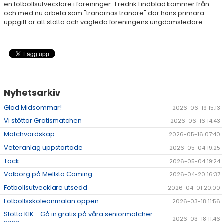
en fotbollsutvecklare i föreningen. Fredrik Lindblad kommer från
och med nu arbeta som "tränarnas tränare" där hans primära
DOKUMENT
uppgift är att stötta och vägleda föreningens ungdomsledare.
Nyhetsarkiv
Glad Midsommar!
2026-06-19 15:13
Vi stöttar Gratismatchen
2026-06-16 14:43
Matchvärdskap
2026-05-16 07:40
Veteranlag uppstartade
2026-05-04 19:25
Tack
2026-05-04 19:24
Valborg på Mellsta Caming
2026-04-20 16:37
Fotbollsutvecklare utsedd
2026-04-01 20:00
Fotbollsskoleanmälan öppen
2026-03-18 11:56
Stötta KIK - Gå in gratis på våra seniormatcher
2026-03-18 11:46