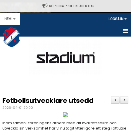
KÖP DINA PROFILKLÄDER HÄR
HEM
LOGGA IN
HEM
NYHETER
VÅRA LAG/TRÄNARE
KALENDER
MATCHER/SERIER
Fotbollsutvecklare utsedd
<
>
KONTAKT
2026-04-01 20:00
AVGIFTER
Inom ramen i föreningens arbete med att kvalitetssäkra och
utveckla sin verksamhet har vi nu tagit ytterligare ett steg i att utse
KLÄDPROFIL - STADIUM / SELECT