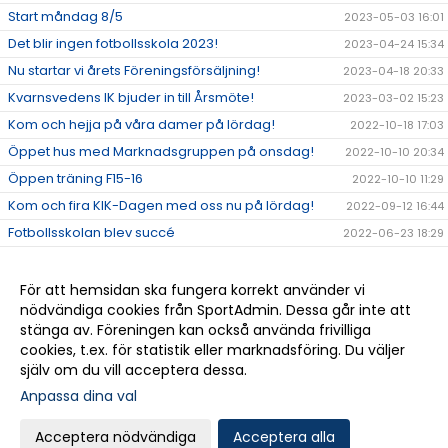
Start måndag 8/5
2023-05-03 16:01
Det blir ingen fotbollsskola 2023!
2023-04-24 15:34
Nu startar vi årets Föreningsförsäljning!
2023-04-18 20:33
Kvarnsvedens IK bjuder in till Årsmöte!
2023-03-02 15:23
Kom och hejja på våra damer på lördag!
2022-10-18 17:03
Öppet hus med Marknadsgruppen på onsdag!
2022-10-10 20:34
Öppen träning F15-16
2022-10-10 11:29
Kom och fira KIK-Dagen med oss nu på lördag!
2022-09-12 16:44
Fotbollsskolan blev succé
2022-06-23 18:29
Fotbollsskolan V.25
2022-06-18 17:34
Medlemsinformation
2022-05-30 12:09
För att hemsidan ska fungera korrekt använder vi
nödvändiga cookies från SportAdmin. Dessa går inte att
Fotbollsskolan V.25 20-23/6
2022-04-29 07:48
stänga av. Föreningen kan också använda frivilliga
Välkomna till vår nya hemsida!
2022-04-04 08:52
cookies, t.ex. för statistik eller marknadsföring. Du väljer
själv om du vill acceptera dessa.
Anpassa dina val
Cookie-
Gå till
inställningar
Webbversion
Acceptera nödvändiga
Acceptera alla