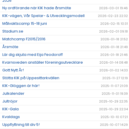
2026
Ny ordförande när KIK hade årsmöte
2026-03-01 19:46
KIK-vägen, Vår Spelar- & Utvecklingsmodell
2026-02-23 22:32
Målvaktscamp 15-18 juni
2026-02-15 10:31
Stadium.se
2026-02-01 09:18
Matchcamp F2015/2016
2026-01-18 21:52
Årsmöte
2026-01-18 21:49
Lär dig skjuta med Eija Feodoroff
2026-01-18 21:46
Kvarnsveden anställer föreningsutvecklare
2026-01-14 08:48
Gott Nytt År!
2026-01-02 14:33
Stötta KIK på Uppesittarkvällen
2025-11-27 12:19
KIK-Glöggen är här!
2025-11-07 21:09
Julkalender
2025-11-01 19:39
Jultröjor
2025-10-29 22:35
KIK-Gala
2025-10-29 22:34
Kvaldags
2025-10-10 07:21
Uppflyttning till div 5!
2025-10-07 14:29