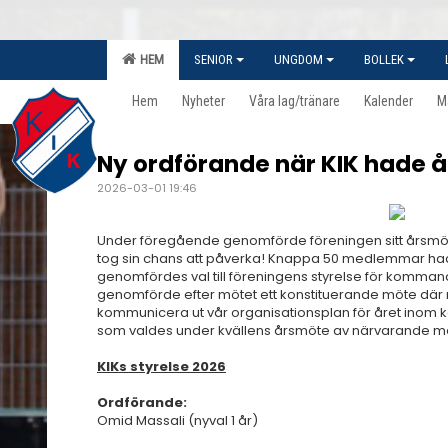
HEM
SENIOR
UNGDOM
BOLLEK
Hem
Nyheter
Våra lag/tränare
Kalender
M
Ny ordförande när KIK hade 
2026-03-01 19:46
Under föregående genomförde föreningen sitt årsmöt
tog sin chans att påverka! Knappa 50 medlemmar ha
genomfördes val till föreningens styrelse för komma
genomförde efter mötet ett konstituerande möte där 
kommunicera ut vår organisationsplan för året inom
som valdes under kvällens årsmöte av närvarande 
KIKs styrelse 2026
Ordförande:
Omid Massali (nyval 1 år)