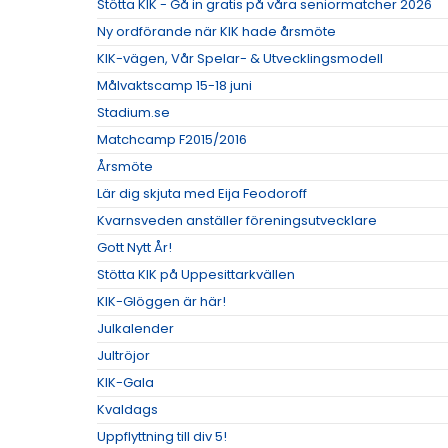
Stötta KIK - Gå in gratis på våra seniormatcher 2026
Ny ordförande när KIK hade årsmöte
KIK-vägen, Vår Spelar- & Utvecklingsmodell
Målvaktscamp 15-18 juni
Stadium.se
Matchcamp F2015/2016
Årsmöte
Lär dig skjuta med Eija Feodoroff
Kvarnsveden anställer föreningsutvecklare
Gott Nytt År!
Stötta KIK på Uppesittarkvällen
KIK-Glöggen är här!
Julkalender
Jultröjor
KIK-Gala
Kvaldags
Uppflyttning till div 5!