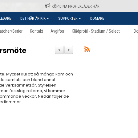
KÖP DINA PROFILKLÄDER HÄR
LEDARE
DET HÄR ÄR KIK
SUPPORTER
DOMARE
atcher/Serier
Kontakt
Avgifter
Klädprofil - Stadium / Select
D
årsmöte
<
>
e. Mycket kul att så många kom och
de samlats och bland annat
nde verksamhetsår. Styrelsen
man fastslog rollerna, vi kommer
 kommande veckor. Nedan följer de
medlemmar.