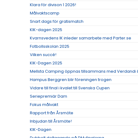
Klara för divison 1 2026!
Målvaktscamp
Snart dags för gratismatch
KIK-dagen 2025
Kvarnsvedens IK inleder samarbete med Parter.se
Fotbollsskolan 2025
Vilken succé!
KIK-Dagen 2025
Mellsta Camping öppnas tillsammans med Verdandi 
Hampus Berggren blir föreningen trogen
Vidare till final i kvalet till Svenska Cupen
Seriepremiär Dam
Fokus målvakt
Rapport från Årsmöte
Inbjudan till Årsmöte!
KIK-Dagen
Dubbelt deltagande på DM-finalerna