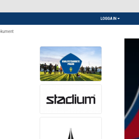
LOGGA IN
okument