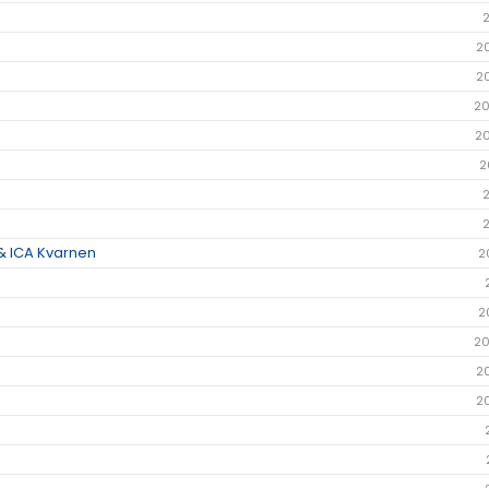
2
2
20
2
2
& ICA Kvarnen
2
2
20
2
2