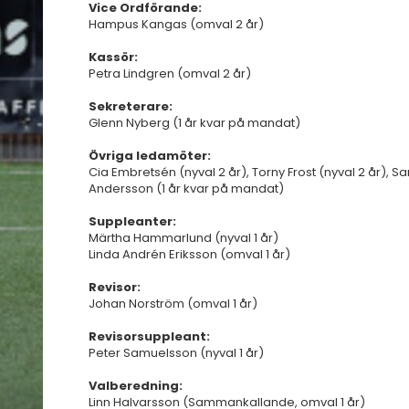
Vice Ordförande:
Hampus Kangas (omval 2 år)
Kassör:
Petra Lindgren (omval 2 år)
Sekreterare:
Glenn Nyberg (1 år kvar på mandat)
Övriga ledamöter:
Cia Embretsén (nyval 2 år), Torny Frost (nyval 2 år), S
Andersson (1 år kvar på mandat)
Suppleanter:
Märtha Hammarlund (nyval 1 år)
Linda Andrén Eriksson (omval 1 år)
Revisor:
Johan Norström (omval 1 år)
Revisorsuppleant:
Peter Samuelsson (nyval 1 år)
Valberedning:
Linn Halvarsson (Sammankallande, omval 1 år)