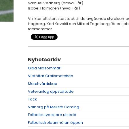
Samuel Vedberg (omval 1 år)
Isabel Holmgren (nyval 1 år)
Vi riktar ett stort stort tack till de avgående styrels
Hagberg, Karl Kavakli och Mikael Tegelberg för ert jobb
tacksamma!
Nyhetsarkiv
Glad Midsommar!
Vi stöttar Gratismatchen
Matchvärdskap
Veteranlag uppstartade
Tack
Valborg på Mellsta Caming
Fotbollsutvecklare utsedd
Fotbollsskoleanmälan öppen