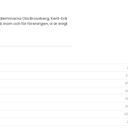
emedlemmarna Ola Brossberg, Kent-Erik
 inom och för föreningen, vi är evigt
2
2
2
2
2
2