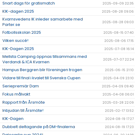
Snart dags för gratismatch
2025-09-09 22:35
KIK-dagen 2025
2025-08-28 09:06
Kvarnsvedens IK inleder samarbete med
2025-08-28 09:03
Parter.se
Fotbollsskolan 2025
2025-08-15 07:40
Vilken succé!
2025-08-06 17:15
KIK-Dagen 2025
2025-07-08 16:14
Mellsta Camping öppnas tillsammans med
2025-07-07 22:24
Verdandi & ICA Kvarnen
Hampus Berggren blir föreningen trogen
2025-06-15 21:10
Vidare till final i kvalet till Svenska Cupen
2025-04-09 23:10
Seriepremiär Dam
2025-04-09 09:40
Fokus målvakt
2025-04-08 06:01
Rapport från Årsmöte
2025-03-28 22:09
Inbjudan till Årsmöte!
2025-02-17 13:52
KIK-Dagen
2024-08-19 17:27
Dubbelt deltagande på DM-finalerna
2024-08-19 17:23
Dalecarlia cup 2024!