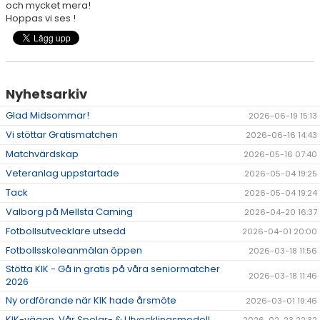
och mycket mera!
Hoppas vi ses !
Nyhetsarkiv
Glad Midsommar!
2026-06-19 15:13
Vi stöttar Gratismatchen
2026-06-16 14:43
Matchvärdskap
2026-05-16 07:40
Veteranlag uppstartade
2026-05-04 19:25
Tack
2026-05-04 19:24
Valborg på Mellsta Caming
2026-04-20 16:37
Fotbollsutvecklare utsedd
2026-04-01 20:00
Fotbollsskoleanmälan öppen
2026-03-18 11:56
Stötta KIK - Gå in gratis på våra seniormatcher
2026-03-18 11:46
2026
Ny ordförande när KIK hade årsmöte
2026-03-01 19:46
KIK-vägen, Vår Spelar- & Utvecklingsmodell