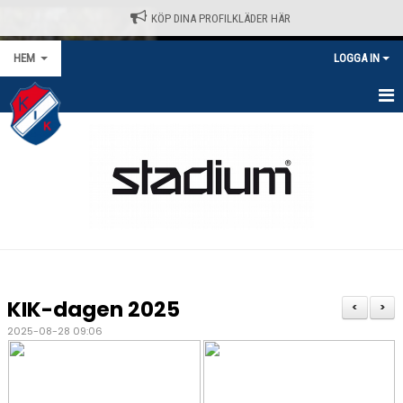
KÖP DINA PROFILKLÄDER HÄR
HEM
LOGGA IN
HEM
NYHETER
VÅRA LAG/TRÄNARE
KALENDER
MATCHER/SERIER
KIK-dagen 2025
<
>
KONTAKT
2025-08-28 09:06
AVGIFTER
KLÄDPROFIL - STADIUM / SELECT