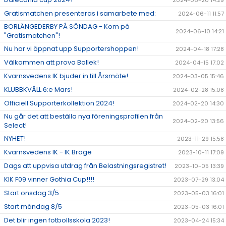
2024-06-20 14:29
Gratismatchen presenteras i samarbete med:
2024-06-11 11:57
BORLÄNGEDERBY PÅ SÖNDAG - Kom på
2024-06-10 14:21
"Gratismatchen"!
Nu har vi öppnat upp Supportershoppen!
2024-04-18 17:28
Välkommen att prova Bollek!
2024-04-15 17:02
Kvarnsvedens IK bjuder in till Årsmöte!
2024-03-05 15:46
KLUBBKVÄLL 6:e Mars!
2024-02-28 15:08
Officiell Supporterkollektion 2024!
2024-02-20 14:30
Nu går det att beställa nya föreningsprofilen från
2024-02-20 13:56
Select!
NYHET!
2023-11-29 15:58
Kvarnsvedens IK - IK Brage
2023-10-11 17:09
Dags att uppvisa utdrag från Belastningsregistret!
2023-10-05 13:39
KIK F09 vinner Gothia Cup!!!!
2023-07-29 13:04
Start onsdag 3/5
2023-05-03 16:01
Start måndag 8/5
2023-05-03 16:01
Det blir ingen fotbollsskola 2023!
2023-04-24 15:34