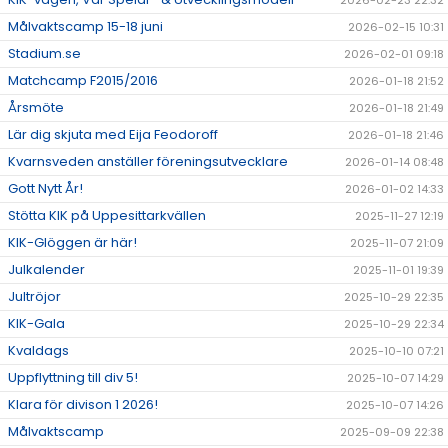
2026-02-23 22:32
Målvaktscamp 15-18 juni
2026-02-15 10:31
Stadium.se
2026-02-01 09:18
Matchcamp F2015/2016
2026-01-18 21:52
Årsmöte
2026-01-18 21:49
Lär dig skjuta med Eija Feodoroff
2026-01-18 21:46
Kvarnsveden anställer föreningsutvecklare
2026-01-14 08:48
Gott Nytt År!
2026-01-02 14:33
Stötta KIK på Uppesittarkvällen
2025-11-27 12:19
KIK-Glöggen är här!
2025-11-07 21:09
Julkalender
2025-11-01 19:39
Jultröjor
2025-10-29 22:35
KIK-Gala
2025-10-29 22:34
Kvaldags
2025-10-10 07:21
Uppflyttning till div 5!
2025-10-07 14:29
Klara för divison 1 2026!
2025-10-07 14:26
Målvaktscamp
2025-09-09 22:38