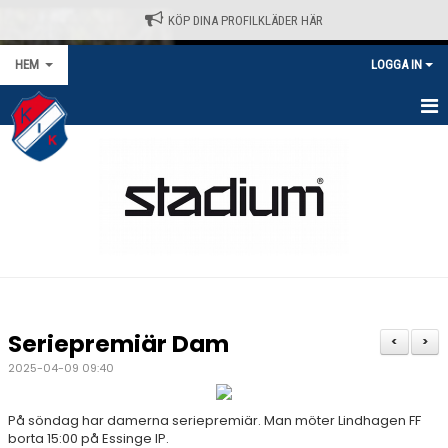
KÖP DINA PROFILKLÄDER HÄR
HEM
LOGGA IN
HEM
NYHETER
VÅRA LAG/TRÄNARE
KALENDER
MATCHER/SERIER
Seriepremiär Dam
<
>
KONTAKT
2025-04-09 09:40
AVGIFTER
På söndag har damerna seriepremiär. Man möter Lindhagen FF
borta 15:00 på Essinge IP.
KLÄDPROFIL - STADIUM / SELECT