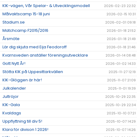
KIK-vägen, Vår Spelar- & Utvecklingsmodell
2026-02-23 22:32
Målvaktscamp 15-18 juni
2026-02-15 10:31
Stadium.se
2026-02-01 09:18
Matchcamp F2015/2016
2026-01-18 21:52
Årsmöte
2026-01-18 21:49
Lär dig skjuta med Eija Feodoroff
2026-01-18 21:46
Kvarnsveden anställer föreningsutvecklare
2026-01-14 08:48
Gott Nytt År!
2026-01-02 14:33
Stötta KIK på Uppesittarkvällen
2025-11-27 12:19
KIK-Glöggen är här!
2025-11-07 21:09
Julkalender
2025-11-01 19:39
Jultröjor
2025-10-29 22:35
KIK-Gala
2025-10-29 22:34
Kvaldags
2025-10-10 07:21
Uppflyttning till div 5!
2025-10-07 14:29
Klara för divison 1 2026!
2025-10-07 14:26