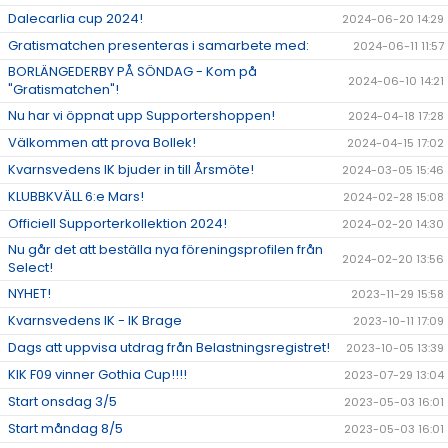
Dalecarlia cup 2024!
2024-06-20 14:29
Gratismatchen presenteras i samarbete med:
2024-06-11 11:57
BORLÄNGEDERBY PÅ SÖNDAG - Kom på
2024-06-10 14:21
"Gratismatchen"!
Nu har vi öppnat upp Supportershoppen!
2024-04-18 17:28
Välkommen att prova Bollek!
2024-04-15 17:02
Kvarnsvedens IK bjuder in till Årsmöte!
2024-03-05 15:46
KLUBBKVÄLL 6:e Mars!
2024-02-28 15:08
Officiell Supporterkollektion 2024!
2024-02-20 14:30
Nu går det att beställa nya föreningsprofilen från
2024-02-20 13:56
Select!
NYHET!
2023-11-29 15:58
Kvarnsvedens IK - IK Brage
2023-10-11 17:09
Dags att uppvisa utdrag från Belastningsregistret!
2023-10-05 13:39
KIK F09 vinner Gothia Cup!!!!
2023-07-29 13:04
Start onsdag 3/5
2023-05-03 16:01
Start måndag 8/5
2023-05-03 16:01