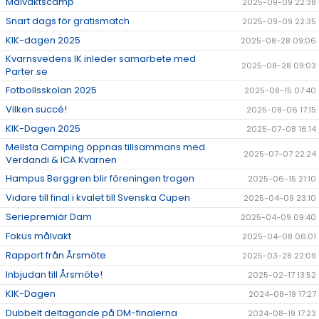
Målvaktscamp
2025-09-09 22:38
Snart dags för gratismatch
2025-09-09 22:35
KIK-dagen 2025
2025-08-28 09:06
Kvarnsvedens IK inleder samarbete med
2025-08-28 09:03
Parter.se
Fotbollsskolan 2025
2025-08-15 07:40
Vilken succé!
2025-08-06 17:15
KIK-Dagen 2025
2025-07-08 16:14
Mellsta Camping öppnas tillsammans med
2025-07-07 22:24
Verdandi & ICA Kvarnen
Hampus Berggren blir föreningen trogen
2025-06-15 21:10
Vidare till final i kvalet till Svenska Cupen
2025-04-09 23:10
Seriepremiär Dam
2025-04-09 09:40
Fokus målvakt
2025-04-08 06:01
Rapport från Årsmöte
2025-03-28 22:09
Inbjudan till Årsmöte!
2025-02-17 13:52
KIK-Dagen
2024-08-19 17:27
Dubbelt deltagande på DM-finalerna
2024-08-19 17:23