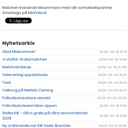
Matchen livesänds tillsammans med vår samarbetspartner
DOKUMENT
Smartsign på
MinFotboll
Nyhetsarkiv
Glad Midsommar!
2026-06-19 15:13
Vi stöttar Gratismatchen
2026-06-16 14:43
Matchvärdskap
2026-05-16 07:40
Veteranlag uppstartade
2026-05-04 19:25
Tack
2026-05-04 19:24
Valborg på Mellsta Caming
2026-04-20 16:37
Fotbollsutvecklare utsedd
2026-04-01 20:00
Fotbollsskoleanmälan öppen
2026-03-18 11:56
Stötta KIK - Gå in gratis på våra seniormatcher
2026-03-18 11:46
2026
Ny ordförande när KIK hade årsmöte
2026-03-01 19:46