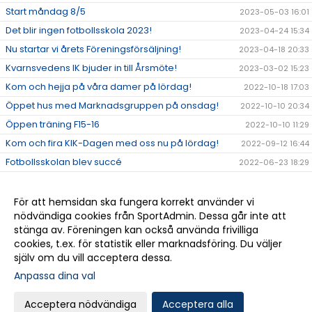
Start måndag 8/5
2023-05-03 16:01
Det blir ingen fotbollsskola 2023!
2023-04-24 15:34
Nu startar vi årets Föreningsförsäljning!
2023-04-18 20:33
Kvarnsvedens IK bjuder in till Årsmöte!
2023-03-02 15:23
Kom och hejja på våra damer på lördag!
2022-10-18 17:03
Öppet hus med Marknadsgruppen på onsdag!
2022-10-10 20:34
Öppen träning F15-16
2022-10-10 11:29
Kom och fira KIK-Dagen med oss nu på lördag!
2022-09-12 16:44
Fotbollsskolan blev succé
2022-06-23 18:29
Fotbollsskolan V.25
2022-06-18 17:34
Medlemsinformation
2022-05-30 12:09
För att hemsidan ska fungera korrekt använder vi
nödvändiga cookies från SportAdmin. Dessa går inte att
Fotbollsskolan V.25 20-23/6
2022-04-29 07:48
stänga av. Föreningen kan också använda frivilliga
Välkomna till vår nya hemsida!
2022-04-04 08:52
cookies, t.ex. för statistik eller marknadsföring. Du väljer
själv om du vill acceptera dessa.
Anpassa dina val
Cookie-
Gå till
inställningar
Webbversion
Acceptera nödvändiga
Acceptera alla