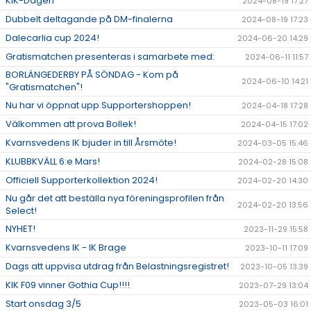
KIK-Dagen
2024-08-19 17:27
Dubbelt deltagande på DM-finalerna
2024-08-19 17:23
Dalecarlia cup 2024!
2024-06-20 14:29
Gratismatchen presenteras i samarbete med:
2024-06-11 11:57
BORLÄNGEDERBY PÅ SÖNDAG - Kom på
2024-06-10 14:21
"Gratismatchen"!
Nu har vi öppnat upp Supportershoppen!
2024-04-18 17:28
Välkommen att prova Bollek!
2024-04-15 17:02
Kvarnsvedens IK bjuder in till Årsmöte!
2024-03-05 15:46
KLUBBKVÄLL 6:e Mars!
2024-02-28 15:08
Officiell Supporterkollektion 2024!
2024-02-20 14:30
Nu går det att beställa nya föreningsprofilen från
2024-02-20 13:56
Select!
NYHET!
2023-11-29 15:58
Kvarnsvedens IK - IK Brage
2023-10-11 17:09
Dags att uppvisa utdrag från Belastningsregistret!
2023-10-05 13:39
KIK F09 vinner Gothia Cup!!!!
2023-07-29 13:04
Start onsdag 3/5
2023-05-03 16:01