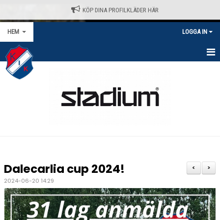
KÖP DINA PROFILKLÄDER HÄR
HEM
LOGGA IN
HEM
NYHETER
VÅRA LAG/TRÄNARE
KALENDER
MATCHER/SERIER
Dalecarlia cup 2024!
<
>
KONTAKT
2024-06-20 14:29
AVGIFTER
KLÄDPROFIL - STADIUM / SELECT