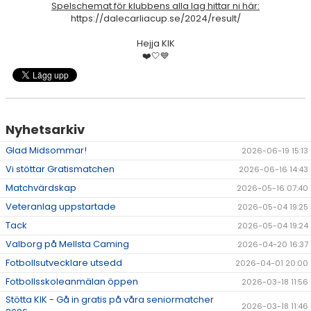
Spelschemat för klubbens alla lag hittar ni här:
https://dalecarliacup.se/2024/result/
Hejja KIK
❤️🤍💙
Nyhetsarkiv
Glad Midsommar!
2026-06-19 15:13
Vi stöttar Gratismatchen
2026-06-16 14:43
Matchvärdskap
2026-05-16 07:40
Veteranlag uppstartade
2026-05-04 19:25
Tack
2026-05-04 19:24
Valborg på Mellsta Caming
2026-04-20 16:37
Fotbollsutvecklare utsedd
2026-04-01 20:00
Fotbollsskoleanmälan öppen
2026-03-18 11:56
Stötta KIK - Gå in gratis på våra seniormatcher
2026-03-18 11:46