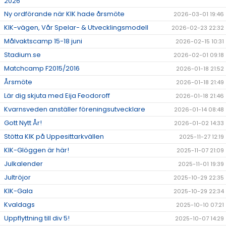
2026
Ny ordförande när KIK hade årsmöte
2026-03-01 19:46
KIK-vägen, Vår Spelar- & Utvecklingsmodell
2026-02-23 22:32
Målvaktscamp 15-18 juni
2026-02-15 10:31
Stadium.se
2026-02-01 09:18
Matchcamp F2015/2016
2026-01-18 21:52
Årsmöte
2026-01-18 21:49
Lär dig skjuta med Eija Feodoroff
2026-01-18 21:46
Kvarnsveden anställer föreningsutvecklare
2026-01-14 08:48
Gott Nytt År!
2026-01-02 14:33
Stötta KIK på Uppesittarkvällen
2025-11-27 12:19
KIK-Glöggen är här!
2025-11-07 21:09
Julkalender
2025-11-01 19:39
Jultröjor
2025-10-29 22:35
KIK-Gala
2025-10-29 22:34
Kvaldags
2025-10-10 07:21
Uppflyttning till div 5!
2025-10-07 14:29