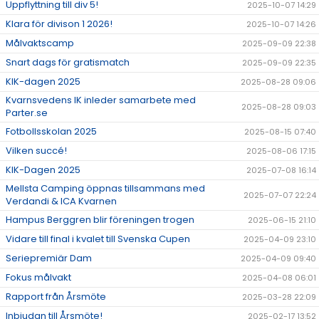
Uppflyttning till div 5!
2025-10-07 14:29
Klara för divison 1 2026!
2025-10-07 14:26
Målvaktscamp
2025-09-09 22:38
Snart dags för gratismatch
2025-09-09 22:35
KIK-dagen 2025
2025-08-28 09:06
Kvarnsvedens IK inleder samarbete med
2025-08-28 09:03
Parter.se
Fotbollsskolan 2025
2025-08-15 07:40
Vilken succé!
2025-08-06 17:15
KIK-Dagen 2025
2025-07-08 16:14
Mellsta Camping öppnas tillsammans med
2025-07-07 22:24
Verdandi & ICA Kvarnen
Hampus Berggren blir föreningen trogen
2025-06-15 21:10
Vidare till final i kvalet till Svenska Cupen
2025-04-09 23:10
Seriepremiär Dam
2025-04-09 09:40
Fokus målvakt
2025-04-08 06:01
Rapport från Årsmöte
2025-03-28 22:09
Inbjudan till Årsmöte!
2025-02-17 13:52