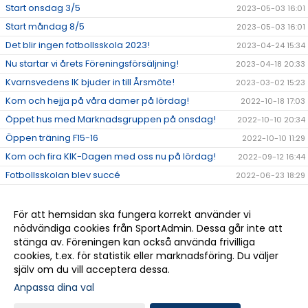
Start onsdag 3/5
2023-05-03 16:01
Start måndag 8/5
2023-05-03 16:01
Det blir ingen fotbollsskola 2023!
2023-04-24 15:34
Nu startar vi årets Föreningsförsäljning!
2023-04-18 20:33
Kvarnsvedens IK bjuder in till Årsmöte!
2023-03-02 15:23
Kom och hejja på våra damer på lördag!
2022-10-18 17:03
Öppet hus med Marknadsgruppen på onsdag!
2022-10-10 20:34
Öppen träning F15-16
2022-10-10 11:29
Kom och fira KIK-Dagen med oss nu på lördag!
2022-09-12 16:44
Fotbollsskolan blev succé
2022-06-23 18:29
Fotbollsskolan V.25
2022-06-18 17:34
Medlemsinformation
2022-05-30 12:09
För att hemsidan ska fungera korrekt använder vi
nödvändiga cookies från SportAdmin. Dessa går inte att
Fotbollsskolan V.25 20-23/6
2022-04-29 07:48
stänga av. Föreningen kan också använda frivilliga
Välkomna till vår nya hemsida!
2022-04-04 08:52
cookies, t.ex. för statistik eller marknadsföring. Du väljer
själv om du vill acceptera dessa.
Anpassa dina val
Cookie-
Gå till