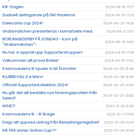
KIK-Dagen
2024-08-19 17:27
Dubbelt deltagande på DM-finalerna
2024-08-19 17:23
Dalecarlia cup 2024!
2024-06-20 14:29
Gratismatchen presenteras i samarbete med:
2024-06-11 11:57
BORLÄNGEDERBY PÅ SÖNDAG - Kom på
2024-06-10 14:21
"Gratismatchen"!
Nu har vi öppnat upp Supportershoppen!
2024-04-18 17:28
Välkommen att prova Bollek!
2024-04-15 17:02
Kvarnsvedens IK bjuder in till Årsmöte!
2024-03-05 15:46
KLUBBKVÄLL 6:e Mars!
2024-02-28 15:08
Officiell Supporterkollektion 2024!
2024-02-20 14:30
Nu går det att beställa nya föreningsprofilen från
2024-02-20 13:56
Select!
NYHET!
2023-11-29 15:58
Kvarnsvedens IK - IK Brage
2023-10-11 17:09
Dags att uppvisa utdrag från Belastningsregistret!
2023-10-05 13:39
KIK F09 vinner Gothia Cup!!!!
2023-07-29 13:04