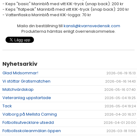
- Keps "basic" Marinblå med vitt KIK-tryck (snap back): 200 kr
- Keps "flatpeak" Marinblå med vitt KIK-tryck (snap back): 200 kr
- Vattenflaska Marinblå med KIK-logga: 70 kr
Maila din beställning till
kansli@kvarnsvedensik.com
Produkterna hämtas enligt överrenskommelse.
Nyhetsarkiv
Glad Midsommar!
2026-06-19 15:13
Vi stöttar Gratismatchen
2026-06-16 14:43
Matchvärdskap
2026-05-16 07:40
Veteranlag uppstartade
2026-05-04 19:25
Tack
2026-05-04 19:24
Valborg på Mellsta Caming
2026-04-20 16:37
Fotbollsutvecklare utsedd
2026-04-01 20:00
Fotbollsskoleanmälan öppen
2026-03-18 11:56