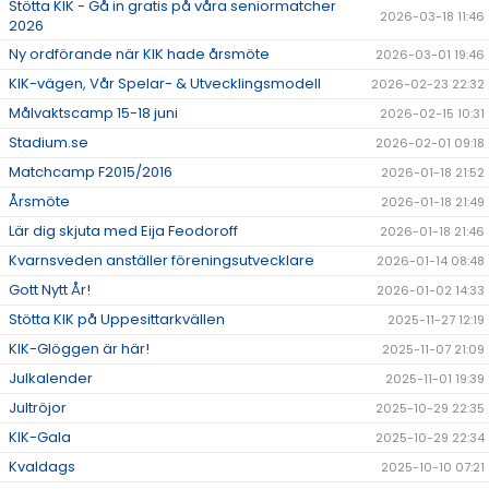
Stötta KIK - Gå in gratis på våra seniormatcher
2026-03-18 11:46
2026
Ny ordförande när KIK hade årsmöte
2026-03-01 19:46
KIK-vägen, Vår Spelar- & Utvecklingsmodell
2026-02-23 22:32
Målvaktscamp 15-18 juni
2026-02-15 10:31
Stadium.se
2026-02-01 09:18
Matchcamp F2015/2016
2026-01-18 21:52
Årsmöte
2026-01-18 21:49
Lär dig skjuta med Eija Feodoroff
2026-01-18 21:46
Kvarnsveden anställer föreningsutvecklare
2026-01-14 08:48
Gott Nytt År!
2026-01-02 14:33
Stötta KIK på Uppesittarkvällen
2025-11-27 12:19
KIK-Glöggen är här!
2025-11-07 21:09
Julkalender
2025-11-01 19:39
Jultröjor
2025-10-29 22:35
KIK-Gala
2025-10-29 22:34
Kvaldags
2025-10-10 07:21