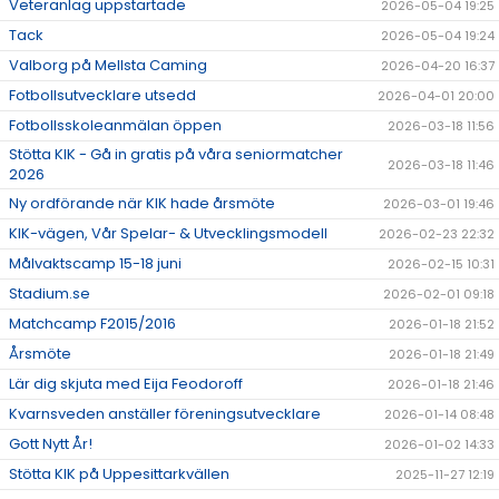
Veteranlag uppstartade
2026-05-04 19:25
Tack
2026-05-04 19:24
Valborg på Mellsta Caming
2026-04-20 16:37
Fotbollsutvecklare utsedd
2026-04-01 20:00
Fotbollsskoleanmälan öppen
2026-03-18 11:56
Stötta KIK - Gå in gratis på våra seniormatcher
2026-03-18 11:46
2026
Ny ordförande när KIK hade årsmöte
2026-03-01 19:46
KIK-vägen, Vår Spelar- & Utvecklingsmodell
2026-02-23 22:32
Målvaktscamp 15-18 juni
2026-02-15 10:31
Stadium.se
2026-02-01 09:18
Matchcamp F2015/2016
2026-01-18 21:52
Årsmöte
2026-01-18 21:49
Lär dig skjuta med Eija Feodoroff
2026-01-18 21:46
Kvarnsveden anställer föreningsutvecklare
2026-01-14 08:48
Gott Nytt År!
2026-01-02 14:33
Stötta KIK på Uppesittarkvällen
2025-11-27 12:19