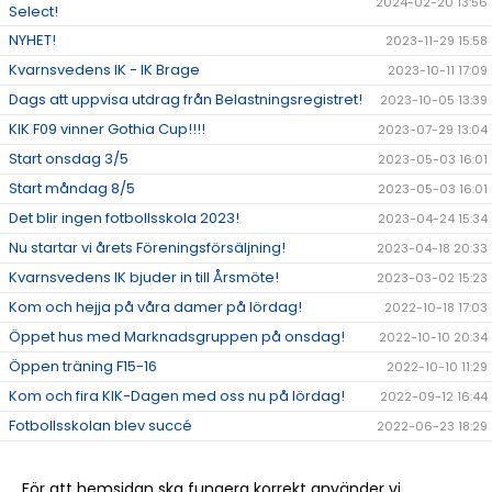
2024-02-20 13:56
Select!
NYHET!
2023-11-29 15:58
Kvarnsvedens IK - IK Brage
2023-10-11 17:09
Dags att uppvisa utdrag från Belastningsregistret!
2023-10-05 13:39
KIK F09 vinner Gothia Cup!!!!
2023-07-29 13:04
Start onsdag 3/5
2023-05-03 16:01
Start måndag 8/5
2023-05-03 16:01
Det blir ingen fotbollsskola 2023!
2023-04-24 15:34
Nu startar vi årets Föreningsförsäljning!
2023-04-18 20:33
Kvarnsvedens IK bjuder in till Årsmöte!
2023-03-02 15:23
Kom och hejja på våra damer på lördag!
2022-10-18 17:03
Öppet hus med Marknadsgruppen på onsdag!
2022-10-10 20:34
Öppen träning F15-16
2022-10-10 11:29
Kom och fira KIK-Dagen med oss nu på lördag!
2022-09-12 16:44
Fotbollsskolan blev succé
2022-06-23 18:29
Fotbollsskolan V.25
2022-06-18 17:34
Medlemsinformation
2022-05-30 12:09
För att hemsidan ska fungera korrekt använder vi