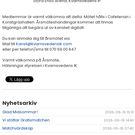
Stora Enso Arena, Kvarnsvedens IP.
Medlemmar är varmt välkomna att delta. Mötet hålls i Cafeterian i
Konstgräshallen. Årsmöteshandlingar kommer att finnas
tillgänliga att begära ut av kansliet digitalt.
Du kan anmäla dig till årsmötet via:
Mail till
Kansli@kvarnsvedensik.com
eller per telefon/sms till 070 59 00 647.
Varmt välkomna på Årsmöte,
Hälsningar styrelsen i Kvarnsvedens IK
Nyhetsarkiv
Glad Midsommar!
2026-06-19 15:13
Vi stöttar Gratismatchen
2026-06-16 14:43
Matchvärdskap
2026-05-16 07:40