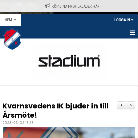
KÖP DINA PROFILKLÄDER HÄR
HEM
LOGGA IN
HEM
NYHETER
VÅRA LAG/TRÄNARE
KALENDER
MATCHER/SERIER
Kvarnsvedens IK bjuder in till
<
>
KONTAKT
Årsmöte!
2023-03-02 15:23
AVGIFTER
KLÄDPROFIL - STADIUM / SELECT