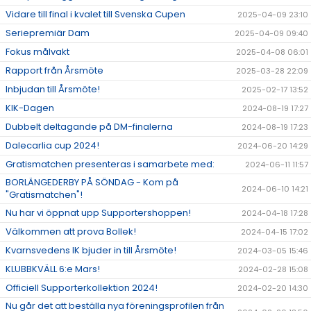
Vidare till final i kvalet till Svenska Cupen
2025-04-09 23:10
Seriepremiär Dam
2025-04-09 09:40
Fokus målvakt
2025-04-08 06:01
Rapport från Årsmöte
2025-03-28 22:09
Inbjudan till Årsmöte!
2025-02-17 13:52
KIK-Dagen
2024-08-19 17:27
Dubbelt deltagande på DM-finalerna
2024-08-19 17:23
Dalecarlia cup 2024!
2024-06-20 14:29
Gratismatchen presenteras i samarbete med:
2024-06-11 11:57
BORLÄNGEDERBY PÅ SÖNDAG - Kom på
2024-06-10 14:21
"Gratismatchen"!
Nu har vi öppnat upp Supportershoppen!
2024-04-18 17:28
Välkommen att prova Bollek!
2024-04-15 17:02
Kvarnsvedens IK bjuder in till Årsmöte!
2024-03-05 15:46
KLUBBKVÄLL 6:e Mars!
2024-02-28 15:08
Officiell Supporterkollektion 2024!
2024-02-20 14:30
Nu går det att beställa nya föreningsprofilen från