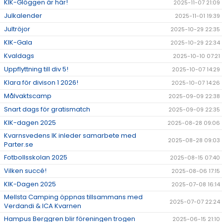
KIK-Glöggen är här!
2025-11-07 21:09
Julkalender
2025-11-01 19:39
Jultröjor
2025-10-29 22:35
KIK-Gala
2025-10-29 22:34
Kvaldags
2025-10-10 07:21
Uppflyttning till div 5!
2025-10-07 14:29
Klara för divison 1 2026!
2025-10-07 14:26
Målvaktscamp
2025-09-09 22:38
Snart dags för gratismatch
2025-09-09 22:35
KIK-dagen 2025
2025-08-28 09:06
Kvarnsvedens IK inleder samarbete med
2025-08-28 09:03
Parter.se
Fotbollsskolan 2025
2025-08-15 07:40
Vilken succé!
2025-08-06 17:15
KIK-Dagen 2025
2025-07-08 16:14
Mellsta Camping öppnas tillsammans med
2025-07-07 22:24
Verdandi & ICA Kvarnen
Hampus Berggren blir föreningen trogen
2025-06-15 21:10