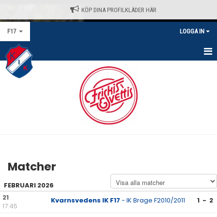
KÖP DINA PROFILKLÄDER HÄR
F17
LOGGA IN
HEM
NYHETER
KALENDER
MATCHER
TRUPPEN
Matcher
BILDGALLERI
FEBRUARI 2026
DOKUMENT
21
Kvarnsvedens IK F17
- IK Brage F2010/2011
1 - 2
17:45
KONTAKT