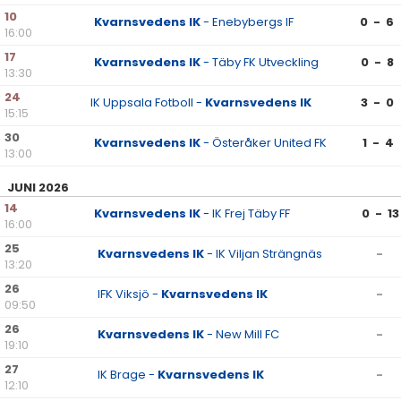
10
Kvarnsvedens IK
- Enebybergs IF
0 - 6
16:00
17
Kvarnsvedens IK
- Täby FK Utveckling
0 - 8
13:30
24
IK Uppsala Fotboll -
Kvarnsvedens IK
3 - 0
15:15
30
Kvarnsvedens IK
- Österåker United FK
1 - 4
13:00
JUNI 2026
14
Kvarnsvedens IK
- IK Frej Täby FF
0 - 13
16:00
25
Kvarnsvedens IK
- IK Viljan Strängnäs
-
13:20
26
IFK Viksjö -
Kvarnsvedens IK
-
09:50
26
Kvarnsvedens IK
- New Mill FC
-
19:10
27
IK Brage -
Kvarnsvedens IK
-
12:10