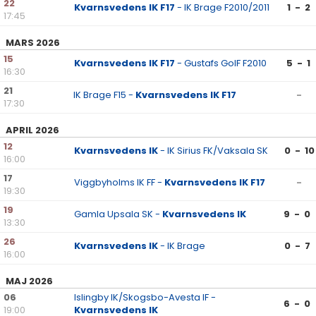
22
Kvarnsvedens IK F17
- IK Brage F2010/2011
1 - 2
17:45
MARS 2026
15
Kvarnsvedens IK F17
- Gustafs GoIF F2010
5 - 1
16:30
21
IK Brage F15 -
Kvarnsvedens IK F17
-
17:30
APRIL 2026
12
Kvarnsvedens IK
- IK Sirius FK/Vaksala SK
0 - 10
16:00
17
Viggbyholms IK FF -
Kvarnsvedens IK F17
-
19:30
19
Gamla Upsala SK -
Kvarnsvedens IK
9 - 0
13:30
26
Kvarnsvedens IK
- IK Brage
0 - 7
16:00
MAJ 2026
06
Islingby IK/Skogsbo-Avesta IF -
6 - 0
19:00
Kvarnsvedens IK