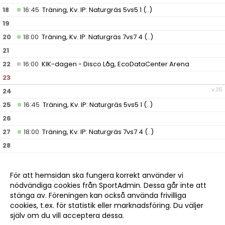
18
16:45
Träning, Kv. IP: Naturgräs 5vs5 1
(..)
19
20
18:00
Träning, Kv. IP: Naturgräs 7vs7 4
(..)
21
22
16:00
KIK-dagen - Disco Låg, EcoDataCenter Arena
23
v.35
24
25
16:45
Träning, Kv. IP: Naturgräs 5vs5 1
(..)
26
27
18:00
Träning, Kv. IP: Naturgräs 7vs7 4
(..)
28
29
09:00
Flera borta, Sportfältet
()
(..)
30
För att hemsidan ska fungera korrekt använder vi
nödvändiga cookies från SportAdmin. Dessa går inte att
v.36
31
stänga av. Föreningen kan också använda frivilliga
cookies, t.ex. för statistik eller marknadsföring. Du väljer
själv om du vill acceptera dessa.