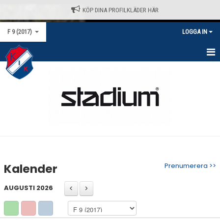
KÖP DINA PROFILKLÄDER HÄR
F 9 (2017)
LOGGA IN
HEM
NYHETER
KALENDER
MATCHER
TRUPPEN
Kalender
Prenumerera >>
BILDGALLERI
AUGUSTI 2026
DOKUMENT
KONTAKT