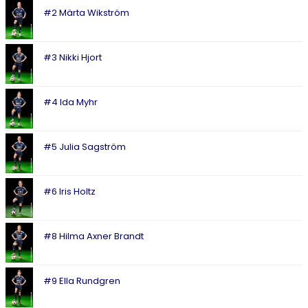
#2 Märta Wikström
#3 Nikki Hjort
#4 Ida Myhr
#5 Julia Sagström
#6 Iris Holtz
#8 Hilma Axner Brandt
#9 Ella Rundgren