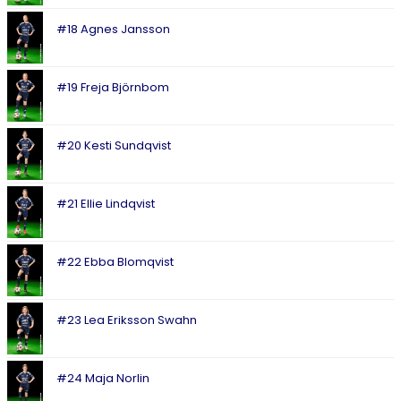
#18 Agnes Jansson
#19 Freja Björnbom
#20 Kesti Sundqvist
#21 Ellie Lindqvist
#22 Ebba Blomqvist
#23 Lea Eriksson Swahn
#24 Maja Norlin