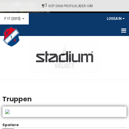
KÖP DINA PROFILKLÄDER HÄR
F 11 (2015)
LOGGA IN
HEM
KALENDER
NYHETER
MATCHER
TRUPPEN
Truppen
BILDGALLERI
DOKUMENT
Spelare
KONTAKT