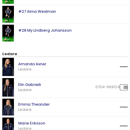
#27 Alma Westman
#28 My Lindberg Johansson
Ledare
Amanda Axner
Ledare
Elin Gabrielli
0704-669124
Ledare
Emma Theander
Ledare
Marie Eriksson
Ledare