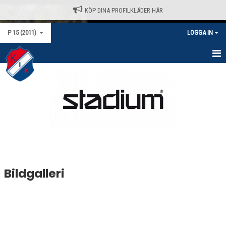
KÖP DINA PROFILKLÄDER HÄR
P 15 (2011)
LOGGA IN
HEM
NYHETER
KALENDER
MATCHER
TRUPPEN
Bildgalleri
BILDGALLERI
DOKUMENT
KONTAKT