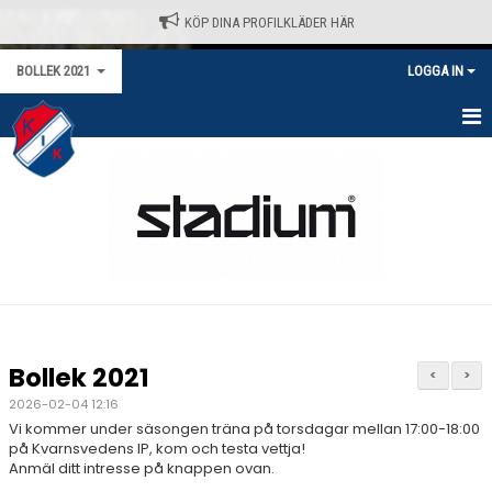
KÖP DINA PROFILKLÄDER HÄR
BOLLEK 2021
LOGGA IN
HEM
NYHETER
KALENDER
TRUPPEN
BILDGALLERI
Bollek 2021
<
>
DOKUMENT
2026-02-04 12:16
Vi kommer under säsongen träna på torsdagar mellan 17:00-18:00
KONTAKT
på Kvarnsvedens IP, kom och testa vettja!
Anmäl ditt intresse på knappen ovan.