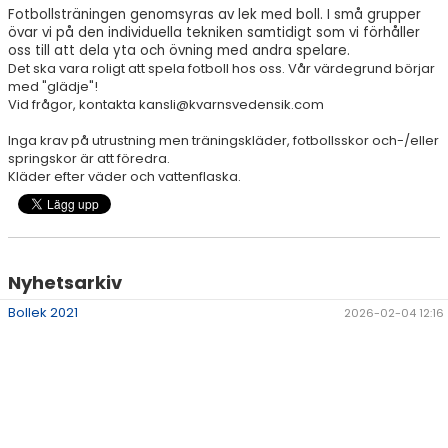
Fotbollsträningen genomsyras av lek med boll. I små grupper
övar vi på den individuella tekniken samtidigt som vi förhåller
oss till att dela yta och övning med andra spelare.
Det ska vara roligt att spela fotboll hos oss. Vår värdegrund börjar
med "glädje"!
Vid frågor, kontakta kansli@kvarnsvedensik.com
Inga krav på utrustning men träningskläder, fotbollsskor och-/eller
springskor är att föredra.
Kläder efter väder och vattenflaska.
Nyhetsarkiv
Bollek 2021
2026-02-04 12:16