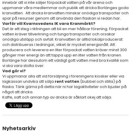
innebär att vi inte säljer förpackat vatten på vår arena och
uppmanar våra medlemmar och publik att dricka Borlänges goda
kranvatten. Att dricka kranvatten minskar onödiga transporter och
spar på resurser genom att använda den flaskan vi redan har.
Varför vill Kvarnsvedens IK vara Kranmärkt?
Det är ett steg i riktningen att bli en mer hållbar förening. Förpackat
vatten kräver tillverkning och tunga transporter och orsakar
onödiga utsläpp och avfall. Kranvatten är alltid lokalproducerat
och distribueras i ledningar, vilket är mycket energisnålt. Att
producera och leverera en liter förpackat vatten kräver minst 300
gånger mer energi än att tappa upp en liter vatten från kranen.
Borlänge har dessutom ett väldigt gott vatten med bra kvalité som
vi ska vara stolta över.
Vad gör vi?
Vi uppmanar alla att vid försäljning i föreningens kiosker eller via
lagkassan undvika att sälja
rent vatten
(bubbel och stilla) på
flaska. Tänk gärna på detta när ni har lagaktiviteter och bjuder på
något att dricka.
Kaffe, saft och annan typ av dricka är såklart okej att sälja.
Nyhetsarkiv