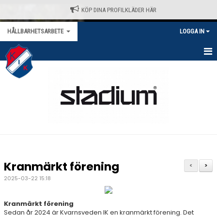
KÖP DINA PROFILKLÄDER HÄR
HÅLLBARHETSARBETE
LOGGA IN
HEM
NYHETER
KALENDER
BILDGALLERI
Kranmärkt förening
<
>
2025-03-22 15:18
Kranmärkt förening
Sedan år 2024 är Kvarnsveden IK en kranmärkt förening. Det