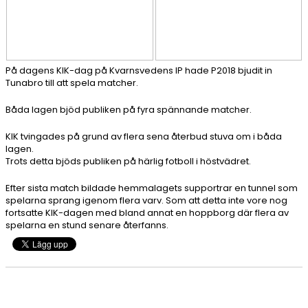
På dagens KIK-dag på Kvarnsvedens IP hade P2018 bjudit in
Tunabro till att spela matcher.
Båda lagen bjöd publiken på fyra spännande matcher.
KIK tvingades på grund av flera sena återbud stuva om i båda
lagen.
Trots detta bjöds publiken på härlig fotboll i höstvädret.
Efter sista match bildade hemmalagets supportrar en tunnel som
spelarna sprang igenom flera varv. Som att detta inte vore nog
fortsatte KIK-dagen med bland annat en hoppborg där flera av
spelarna en stund senare återfanns.
Nyhetsarkiv