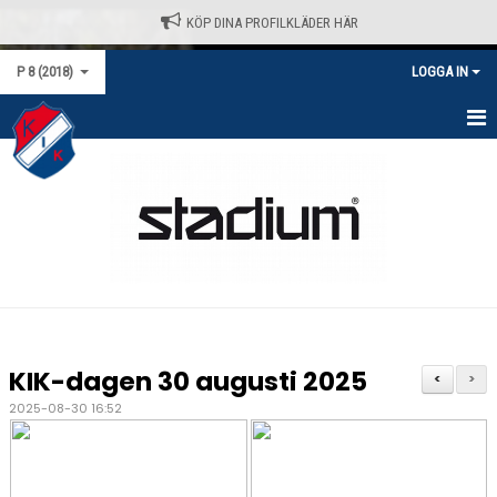
KÖP DINA PROFILKLÄDER HÄR
P 8 (2018)
LOGGA IN
HEM
NYHETER
KALENDER
MATCHER
TRUPPEN
KIK-dagen 30 augusti 2025
<
>
BILDGALLERI
2025-08-30 16:52
DOKUMENT
KONTAKT