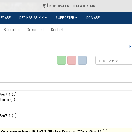
KÖP DINA PROFILKLÄDER HÄR
LEDARE
DET HÄR ÄR KIK
SUPPORTER
DOMARE
Bildgalleri
Dokument
Kontakt
P
7vs7 4
(..)
teria
(..)
7vs7 4
(..)
 Kvarnsvedens IP 7v7 3
(Flickor Division 7 7-m Grp.3)
(..)