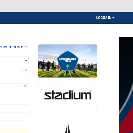
LOGGA IN
renumerera >>
v.31
v.32