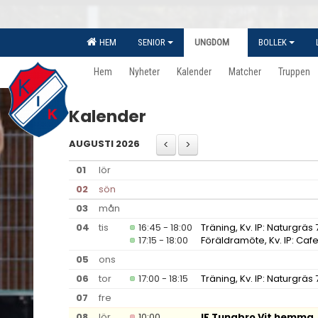
HEM
SENIOR
UNGDOM
BOLLEK
Hem
Nyheter
Kalender
Matcher
Truppen
Kalender
AUGUSTI 2026
01
lör
02
sön
03
mån
04
tis
16:45 - 18:00
Träning, Kv. IP: Naturgräs 
17:15 - 18:00
Föräldramöte, Kv. IP: Cafe
05
ons
06
tor
17:00 - 18:15
Träning, Kv. IP: Naturgräs 
07
fre
08
lör
10:00
IF Tunabro Vit hemma,