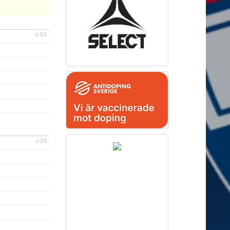
v.33
v.34