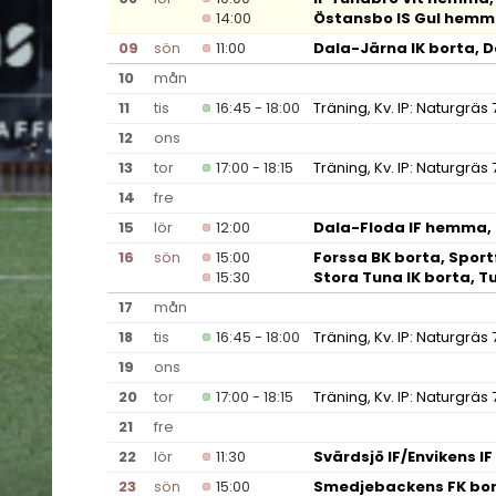
14:00
Östansbo IS Gul hemma
09
sön
11:00
Dala-Järna IK borta, D
10
mån
11
tis
16:45 - 18:00
Träning, Kv. IP: Naturgräs 
12
ons
13
tor
17:00 - 18:15
Träning, Kv. IP: Naturgräs 
14
fre
15
lör
12:00
Dala-Floda IF hemma, 
16
sön
15:00
Forssa BK borta, Sportf
15:30
Stora Tuna IK borta, 
17
mån
18
tis
16:45 - 18:00
Träning, Kv. IP: Naturgräs 
19
ons
20
tor
17:00 - 18:15
Träning, Kv. IP: Naturgräs 
21
fre
22
lör
11:30
Svärdsjö IF/Envikens 
23
sön
15:00
Smedjebackens FK bor