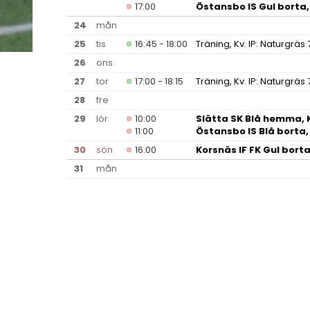
17:00
Östansbo IS Gul borta
24
mån
25
tis
16:45 - 18:00
Träning, Kv. IP: Naturgräs 
26
ons
27
tor
17:00 - 18:15
Träning, Kv. IP: Naturgräs 
28
fre
29
lör
10:00
Slätta SK Blå hemma, 
11:00
Östansbo IS Blå borta
30
sön
16:00
Korsnäs IF FK Gul bort
31
mån