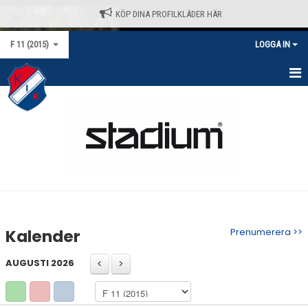
KÖP DINA PROFILKLÄDER HÄR
F 11 (2015)
LOGGA IN
HEM
KALENDER
NYHETER
MATCHER
TRUPPEN
Kalender
Prenumerera >>
BILDGALLERI
AUGUSTI 2026
DOKUMENT
KONTAKT