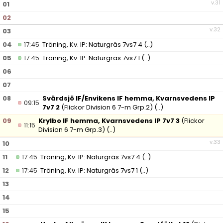
v.31
01
02
v.32
03
04
17:45
Träning, Kv. IP: Naturgräs 7vs7 4
(..)
05
17:45
Träning, Kv. IP: Naturgräs 7vs7 1
(..)
06
07
08
Svärdsjö IF/Envikens IF hemma, Kvarnsvedens IP
09:15
7v7 2
(Flickor Division 6 7-m Grp.2)
(..)
09
Krylbo IF hemma, Kvarnsvedens IP 7v7 3
(Flickor
11:15
Division 6 7-m Grp.3)
(..)
v.33
10
11
17:45
Träning, Kv. IP: Naturgräs 7vs7 4
(..)
12
17:45
Träning, Kv. IP: Naturgräs 7vs7 1
(..)
13
14
15