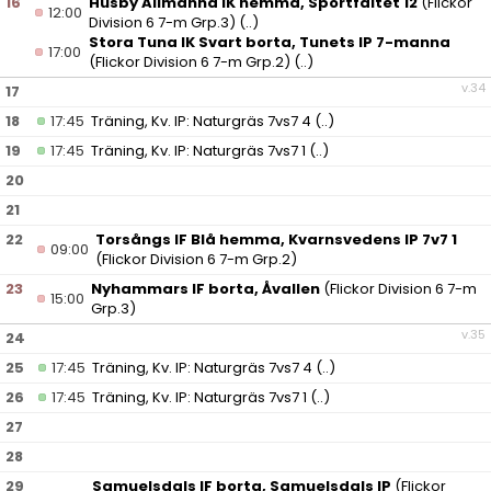
16
Husby Allmänna IK hemma, Sportfältet 12
(Flickor
12:00
Division 6 7-m Grp.3)
(..)
Stora Tuna IK Svart borta, Tunets IP 7-manna
17:00
(Flickor Division 6 7-m Grp.2)
(..)
v.34
17
18
17:45
Träning, Kv. IP: Naturgräs 7vs7 4
(..)
19
17:45
Träning, Kv. IP: Naturgräs 7vs7 1
(..)
20
21
22
Torsångs IF Blå hemma, Kvarnsvedens IP 7v7 1
09:00
(Flickor Division 6 7-m Grp.2)
23
Nyhammars IF borta, Åvallen
(Flickor Division 6 7-m
15:00
Grp.3)
v.35
24
25
17:45
Träning, Kv. IP: Naturgräs 7vs7 4
(..)
26
17:45
Träning, Kv. IP: Naturgräs 7vs7 1
(..)
27
28
29
Samuelsdals IF borta, Samuelsdals IP
(Flickor