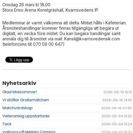
Onsdag 26 mars kl 18.00
Stora Enso Arena Konstgräshall, Kvarnsvedens IP
DOKUMENT
Medlemmar är varmt välkomna att delta. Mötet hålls i Kafeterian.
Årsmöteshandlingar kommer finnas tillgängliga att begära ut
digitalt, en vecka före mötet. Du kan begära handlingar samt
anmäla dig till årsmötet via mail: Kansli@kvarnsvedensik.com
(telefon/sms till 070 59 00 647)
Nyhetsarkiv
Glad Midsommar!
2026-06-19 15:13
Vi stöttar Gratismatchen
2026-06-16 14:43
Matchvärdskap
2026-05-16 07:40
Veteranlag uppstartade
2026-05-04 19:25
Tack
2026-05-04 19:24
Valborg på Mellsta Caming
2026-04-20 16:37