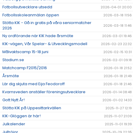
Fotbollsutvecklare utsedd
2026-04-01 20:00
Fotbollsskoleanmälan öppen
2026-03-18 11:56
Stötta KIK - Gå in gratis på våra seniormatcher
2026-03-18 11:46
2026
Ny ordförande när KIK hade årsmöte
2026-03-01 19:46
KIK-vägen, Vår Spelar- & Utvecklingsmodell
2026-02-23 22:32
Målvaktscamp 15-18 juni
2026-02-15 10:31
Stadium.se
2026-02-01 09:18
Matchcamp F2015/2016
2026-01-18 21:52
Årsmöte
2026-01-18 21:49
Lär dig skjuta med Eija Feodoroff
2026-01-18 21:46
Kvarnsveden anställer föreningsutvecklare
2026-01-14 08:48
Gott Nytt År!
2026-01-02 14:33
Stötta KIK på Uppesittarkvällen
2025-11-27 12:19
KIK-Glöggen är här!
2025-11-07 21:09
Julkalender
2025-11-01 19:39
Jultröjor
2025-10-29 22:35