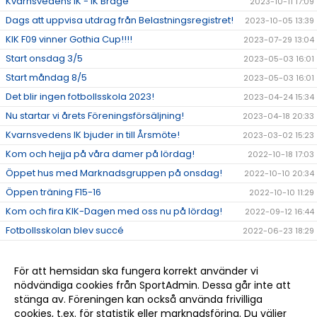
Kvarnsvedens IK - IK Brage
2023-10-11 17:09
Dags att uppvisa utdrag från Belastningsregistret!
2023-10-05 13:39
KIK F09 vinner Gothia Cup!!!!
2023-07-29 13:04
Start onsdag 3/5
2023-05-03 16:01
Start måndag 8/5
2023-05-03 16:01
Det blir ingen fotbollsskola 2023!
2023-04-24 15:34
Nu startar vi årets Föreningsförsäljning!
2023-04-18 20:33
Kvarnsvedens IK bjuder in till Årsmöte!
2023-03-02 15:23
Kom och hejja på våra damer på lördag!
2022-10-18 17:03
Öppet hus med Marknadsgruppen på onsdag!
2022-10-10 20:34
Öppen träning F15-16
2022-10-10 11:29
Kom och fira KIK-Dagen med oss nu på lördag!
2022-09-12 16:44
Fotbollsskolan blev succé
2022-06-23 18:29
Fotbollsskolan V.25
2022-06-18 17:34
Medlemsinformation
2022-05-30 12:09
För att hemsidan ska fungera korrekt använder vi
nödvändiga cookies från SportAdmin. Dessa går inte att
Fotbollsskolan V.25 20-23/6
2022-04-29 07:48
stänga av. Föreningen kan också använda frivilliga
Välkomna till vår nya hemsida!
2022-04-04 08:52
cookies, t.ex. för statistik eller marknadsföring. Du väljer