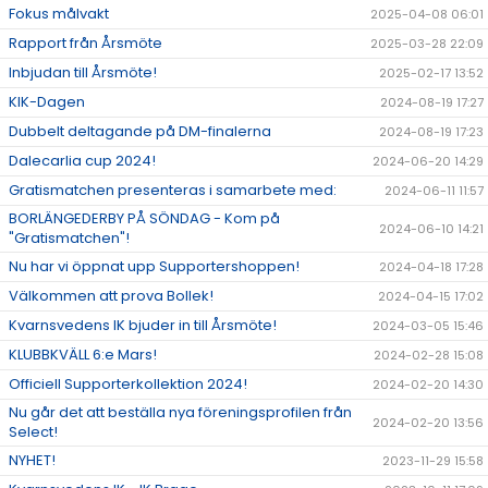
Fokus målvakt
2025-04-08 06:01
Rapport från Årsmöte
2025-03-28 22:09
Inbjudan till Årsmöte!
2025-02-17 13:52
KIK-Dagen
2024-08-19 17:27
Dubbelt deltagande på DM-finalerna
2024-08-19 17:23
Dalecarlia cup 2024!
2024-06-20 14:29
Gratismatchen presenteras i samarbete med:
2024-06-11 11:57
BORLÄNGEDERBY PÅ SÖNDAG - Kom på
2024-06-10 14:21
"Gratismatchen"!
Nu har vi öppnat upp Supportershoppen!
2024-04-18 17:28
Välkommen att prova Bollek!
2024-04-15 17:02
Kvarnsvedens IK bjuder in till Årsmöte!
2024-03-05 15:46
KLUBBKVÄLL 6:e Mars!
2024-02-28 15:08
Officiell Supporterkollektion 2024!
2024-02-20 14:30
Nu går det att beställa nya föreningsprofilen från
2024-02-20 13:56
Select!
NYHET!
2023-11-29 15:58