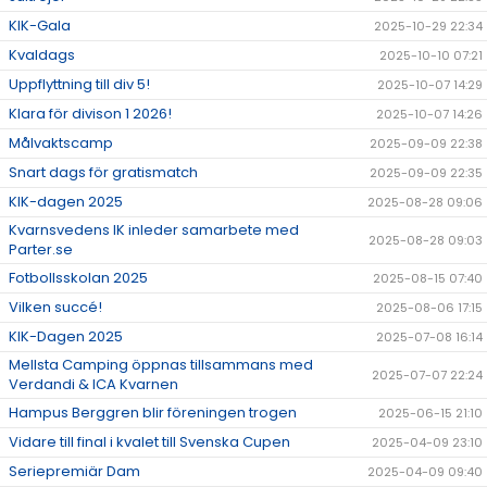
KIK-Gala
2025-10-29 22:34
Kvaldags
2025-10-10 07:21
Uppflyttning till div 5!
2025-10-07 14:29
Klara för divison 1 2026!
2025-10-07 14:26
Målvaktscamp
2025-09-09 22:38
Snart dags för gratismatch
2025-09-09 22:35
KIK-dagen 2025
2025-08-28 09:06
Kvarnsvedens IK inleder samarbete med
2025-08-28 09:03
Parter.se
Fotbollsskolan 2025
2025-08-15 07:40
Vilken succé!
2025-08-06 17:15
KIK-Dagen 2025
2025-07-08 16:14
Mellsta Camping öppnas tillsammans med
2025-07-07 22:24
Verdandi & ICA Kvarnen
Hampus Berggren blir föreningen trogen
2025-06-15 21:10
Vidare till final i kvalet till Svenska Cupen
2025-04-09 23:10
Seriepremiär Dam
2025-04-09 09:40