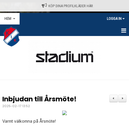
KÖP DINA PROFILKLÄDER HÄR
HEM
LOGGA IN
HEM
NYHETER
VÅRA LAG/TRÄNARE
KALENDER
MATCHER/SERIER
Inbjudan till Årsmöte!
<
>
KONTAKT
2025-02-17 13:52
AVGIFTER
Varmt välkomna på Årsmöte!
KLÄDPROFIL - STADIUM / SELECT