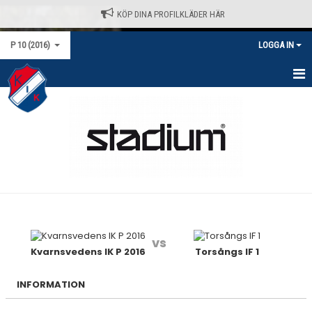
KÖP DINA PROFILKLÄDER HÄR
P 10 (2016)
LOGGA IN
HEM
NYHETER
KALENDER
MATCHER
TRUPPEN
vs
BILDGALLERI
Kvarnsvedens IK P 2016
Torsångs IF 1
DOKUMENT
INFORMATION
KONTAKT