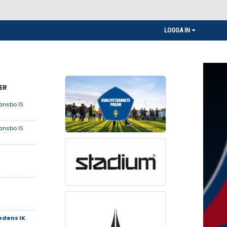
LOGGA IN
ER
ansbo IS
ansbo IS
edens IK