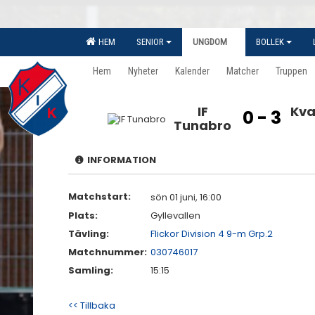
HEM
SENIOR
UNGDOM
BOLLEK
Hem
Nyheter
Kalender
Matcher
Truppen
IF
Kva
0 - 3
Tunabro
INFORMATION
Matchstart:
sön 01 juni, 16:00
Plats:
Gyllevallen
Tävling:
Flickor Division 4 9-m Grp.2
Matchnummer:
030746017
Samling:
15:15
<< Tillbaka