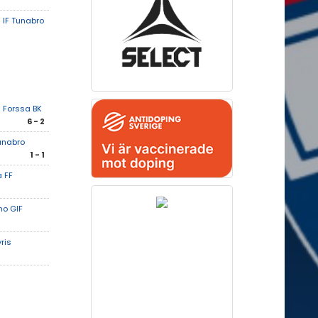
 IF Tunabro
 Forssa BK
6 - 2
unabro
1 - 1
 FF
o GIF
yris