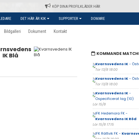
KÖP DINA PROFILKLÄDER HÄR
LEDARE
DET HÄR ÄR KIK
SUPPORTER
DOMARE
Bildgalleri
Dokument
Kontakt
rnsvedens
KOMMANDE MATCH
IK Blå
Kvarnsvedens IK
- Öst
Tor 13/8 18:00
Kvarnsvedens IK
- Öst
Tor 13/8 18:00
Kvarnsvedens IK
-
Ospecificerat lag (10)
Lör 15/8
IFK Hedemora FK -
Kvarnsvedens IK Röd
Lör 15/8 17:15
IFK Rättvik FK -
Kvarnsv