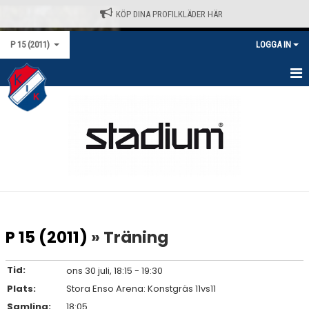
KÖP DINA PROFILKLÄDER HÄR
P 15 (2011)
LOGGA IN
HEM
NYHETER
KALENDER
MATCHER
TRUPPEN
P 15 (2011)
» Träning
BILDGALLERI
Tid:
ons 30 juli, 18:15 - 19:30
DOKUMENT
Plats:
Stora Enso Arena: Konstgräs 11vs11
Samling:
18:05
KONTAKT