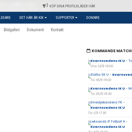
KÖP DINA PROFILKLÄDER HÄR
LEDARE
DET HÄR ÄR KIK
SUPPORTER
DOMARE
Bildgalleri
Dokument
Kontakt
KOMMANDE MATCH
Kvarnsvedens IK U
- To
Ons 12/8 19:00
Slätta SK U -
Kvarnsved
Tis 18/8 19:00
Kvarnsvedens IK U
- M
Tis 25/8 19:30
Smedjebackens FK -
Kvarnsvedens IK U
Tis 1/9 17:30
Leksands IF Fotboll A -
Kvarnsvedens IK U