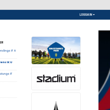
LOGGA IN
ER
rsångs IF A
ens IK U
alungs IF