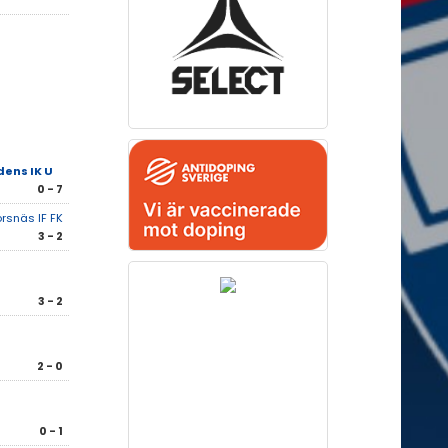
ens IK U
0 - 7
rsnäs IF FK
3 - 2
3 - 2
2 - 0
0 - 1