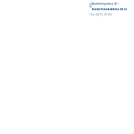
Bullermyrens IK -
Kvarnsvedens IK U
Tor 28/5 19:00