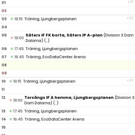
v.31
01
02
v.32
03
19:15
Träning, Ljungbergsplanen
04
05
Säters IF FK borta, Säters IP A-plan
(Division 3 Dam
19:00
Dalarna)
(..)
06
17:45
Träning, Ljungbergsplanen
07
16:45
Träning, EcoDataCenter Arena
08
09
v.33
10
19:15
Träning, Ljungbergsplanen
11
12
Torsångs IF A hemma, Ljungbergsplanen
(Division 3
19:00
Dam Dalarna)
(..)
13
17:45
Träning, Ljungbergsplanen
14
16:45
Träning, EcoDataCenter Arena
15