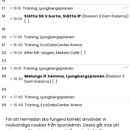
16
v.34
17
19:15
Träning, Ljungbergsplanen
18
Slätta SK U borta, Slätta IP
(Division 3 Dam Dalarna)
19:00
(..)
19
20
17:45
Träning, Ljungbergsplanen
21
16:45
Träning, EcoDataCenter Arena
22
19:00
After KIK-dagen, Mellsta Café
(..)
23
v.35
24
19:15
Träning, Ljungbergsplanen
25
Malungs IF hemma, Ljungbergsplanen
(Division 3
19:30
Dam Dalarna)
(..)
26
27
17:45
Träning, Ljungbergsplanen
28
16:45
Träning, EcoDataCenter Arena
29
För att hemsidan ska fungera korrekt använder vi
30
nödvändiga cookies från SportAdmin. Dessa går inte att
v.36
31
19:15
Träning, Ljungbergsplanen