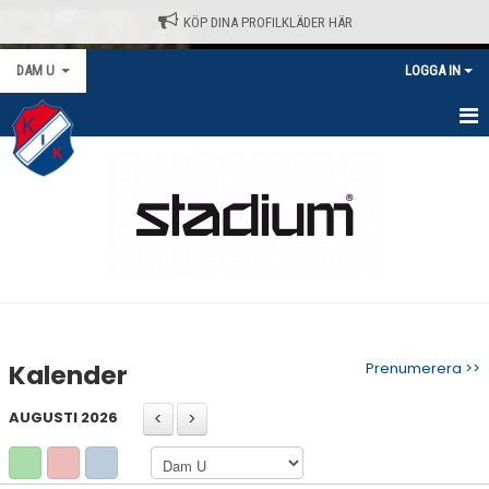
KÖP DINA PROFILKLÄDER HÄR
DAM U
LOGGA IN
HEM
NYHETER
KALENDER
MATCHER
TRUPPEN
Kalender
Prenumerera >>
BILDGALLERI
AUGUSTI 2026
DOKUMENT
KONTAKT