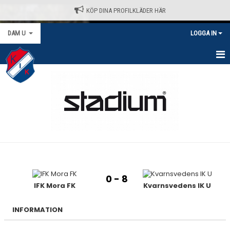
KÖP DINA PROFILKLÄDER HÄR
DAM U
LOGGA IN
HEM
NYHETER
KALENDER
MATCHER
TRUPPEN
0 - 8
BILDGALLERI
IFK Mora FK
Kvarnsvedens IK U
DOKUMENT
INFORMATION
KONTAKT