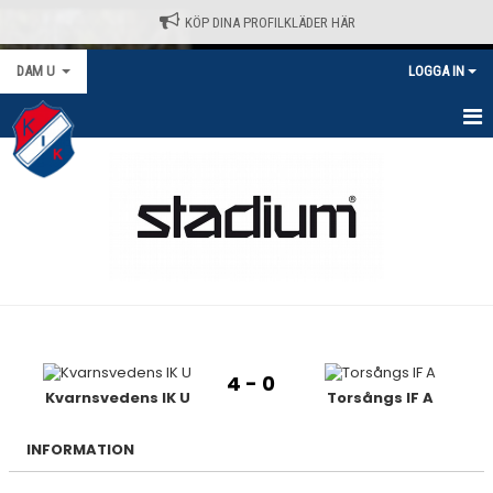
KÖP DINA PROFILKLÄDER HÄR
DAM U
LOGGA IN
HEM
NYHETER
KALENDER
MATCHER
TRUPPEN
4 - 0
BILDGALLERI
Kvarnsvedens IK U
Torsångs IF A
DOKUMENT
INFORMATION
KONTAKT