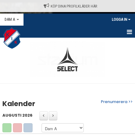
KÖP DINA PROFILKLÄDER HÄR
DAM A
LOGGA IN
HEM
NYHETER
KALENDER
MATCHER
TRUPPEN
Kalender
Prenumerera >>
BILDGALLERI
AUGUSTI 2026
DOKUMENT
KONTAKT