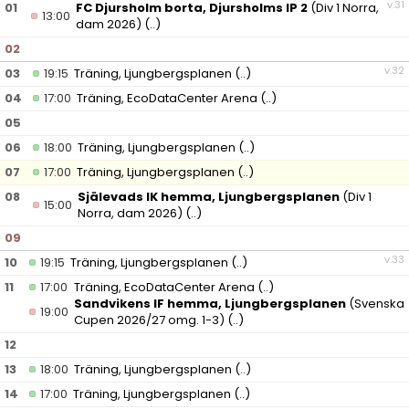
v.31
01
FC Djursholm borta, Djursholms IP 2
(Div 1 Norra,
13:00
dam 2026)
(..)
02
v.32
03
19:15
Träning, Ljungbergsplanen
(..)
04
17:00
Träning, EcoDataCenter Arena
(..)
05
06
18:00
Träning, Ljungbergsplanen
(..)
07
17:00
Träning, Ljungbergsplanen
(..)
08
Själevads IK hemma, Ljungbergsplanen
(Div 1
15:00
Norra, dam 2026)
(..)
09
v.33
10
19:15
Träning, Ljungbergsplanen
(..)
11
17:00
Träning, EcoDataCenter Arena
(..)
Sandvikens IF hemma, Ljungbergsplanen
(Svenska
19:00
Cupen 2026/27 omg. 1-3)
(..)
12
13
18:00
Träning, Ljungbergsplanen
(..)
14
17:00
Träning, Ljungbergsplanen
(..)