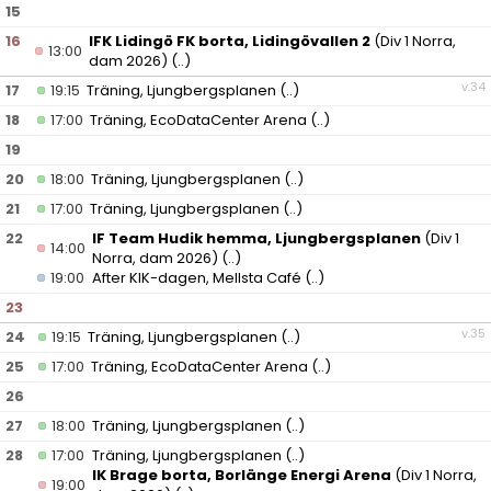
15
16
IFK Lidingö FK borta, Lidingövallen 2
(Div 1 Norra,
13:00
dam 2026)
(..)
v.34
17
19:15
Träning, Ljungbergsplanen
(..)
18
17:00
Träning, EcoDataCenter Arena
(..)
19
20
18:00
Träning, Ljungbergsplanen
(..)
21
17:00
Träning, Ljungbergsplanen
(..)
22
IF Team Hudik hemma, Ljungbergsplanen
(Div 1
14:00
Norra, dam 2026)
(..)
19:00
After KIK-dagen, Mellsta Café
(..)
23
v.35
24
19:15
Träning, Ljungbergsplanen
(..)
25
17:00
Träning, EcoDataCenter Arena
(..)
26
27
18:00
Träning, Ljungbergsplanen
(..)
28
17:00
Träning, Ljungbergsplanen
(..)
IK Brage borta, Borlänge Energi Arena
(Div 1 Norra,
19:00