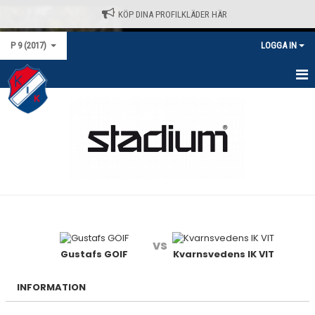
KÖP DINA PROFILKLÄDER HÄR
P 9 (2017)
LOGGA IN
HEM
NYHETER
KALENDER
MATCHER
TRUPPEN
vs
BILDGALLERI
Gustafs GOIF
Kvarnsvedens IK VIT
DOKUMENT
INFORMATION
KONTAKT