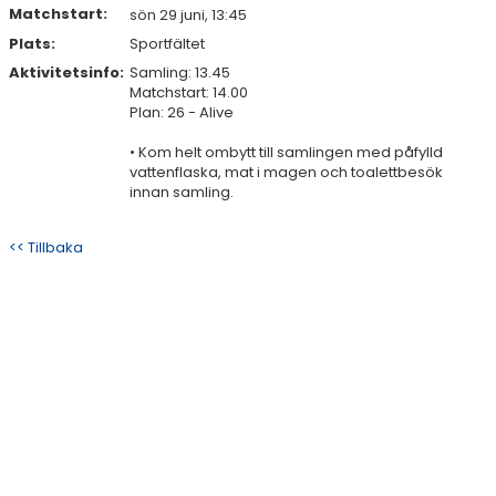
Matchstart:
sön 29 juni, 13:45
Plats:
Sportfältet
Aktivitetsinfo:
Samling: 13.45
Matchstart: 14.00
Plan: 26 - Alive
• Kom helt ombytt till samlingen med påfylld
vattenflaska, mat i magen och toalettbesök
innan samling.
<< Tillbaka