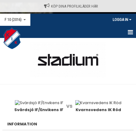
KÖP DINA PROFILKLÄDER HÄR
F 10 (2016)
LOGGA IN
HEM
NYHETER
KALENDER
MATCHER
TRUPPEN
vs
BILDGALLERI
Svärdsjö IF/Envikens IF
Kvarnsvedens IK Röd
DOKUMENT
INFORMATION
KONTAKT