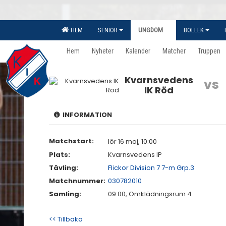
HEM
SENIOR
UNGDOM
BOLLEK
Hem
Nyheter
Kalender
Matcher
Truppen
Kvarnsvedens
vs
IK Röd
INFORMATION
Matchstart:
lör 16 maj, 10:00
Plats:
Kvarnsvedens IP
Tävling:
Flickor Division 7 7-m Grp.3
Matchnummer:
030782010
Samling:
09:00, Omklädningsrum 4
<< Tillbaka