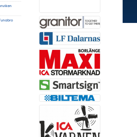
nviken
 Tunabro