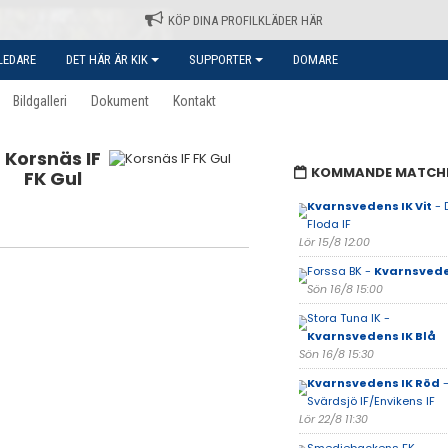
KÖP DINA PROFILKLÄDER HÄR
LEDARE
DET HÄR ÄR KIK
SUPPORTER
DOMARE
Bildgalleri
Dokument
Kontakt
Korsnäs IF
KOMMANDE MATCH
FK Gul
Kvarnsvedens IK Vit
- 
Floda IF
Lör 15/8 12:00
Forssa BK -
Kvarnsvede
Sön 16/8 15:00
Stora Tuna IK -
Kvarnsvedens IK Blå
Sön 16/8 15:30
Kvarnsvedens IK Röd
Svärdsjö IF/Envikens IF
Lör 22/8 11:30