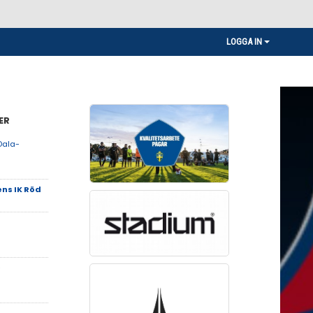
LOGGA IN
ER
Dala-
ns IK Röd
-