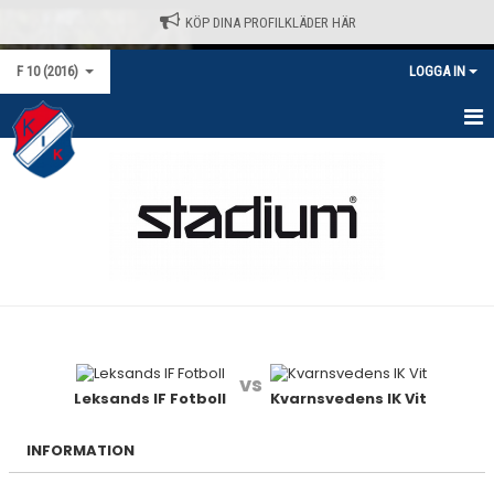
KÖP DINA PROFILKLÄDER HÄR
F 10 (2016)
LOGGA IN
HEM
NYHETER
KALENDER
MATCHER
TRUPPEN
vs
BILDGALLERI
Leksands IF Fotboll
Kvarnsvedens IK Vit
DOKUMENT
INFORMATION
KONTAKT