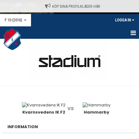
KÖP DINA PROFILKLÄDER HÄR
F 10 (2016)
LOGGA IN
HEM
NYHETER
KALENDER
MATCHER
TRUPPEN
vs
BILDGALLERI
Kvarnsvedens IK F2
Hammarby
DOKUMENT
INFORMATION
KONTAKT