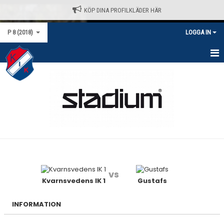
KÖP DINA PROFILKLÄDER HÄR
P 8 (2018)
LOGGA IN
HEM
NYHETER
KALENDER
MATCHER
TRUPPEN
vs
BILDGALLERI
Kvarnsvedens IK 1
Gustafs
DOKUMENT
INFORMATION
KONTAKT