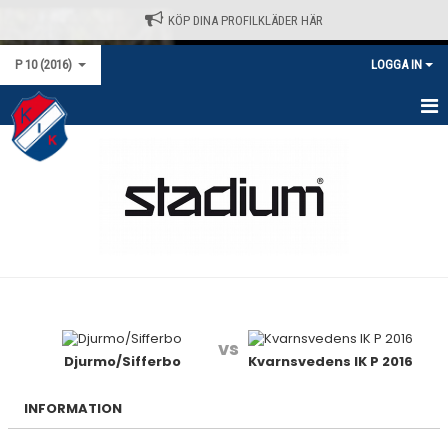
KÖP DINA PROFILKLÄDER HÄR
P 10 (2016)
LOGGA IN
HEM
NYHETER
KALENDER
MATCHER
TRUPPEN
vs
BILDGALLERI
Djurmo/Sifferbo
Kvarnsvedens IK P 2016
DOKUMENT
INFORMATION
KONTAKT