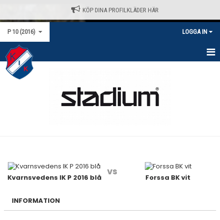
KÖP DINA PROFILKLÄDER HÄR
P 10 (2016)
LOGGA IN
HEM
NYHETER
KALENDER
MATCHER
TRUPPEN
vs
BILDGALLERI
Kvarnsvedens IK P 2016 blå
Forssa BK vit
DOKUMENT
INFORMATION
KONTAKT