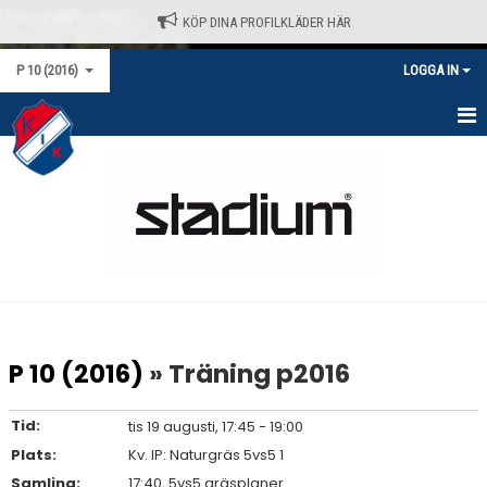
KÖP DINA PROFILKLÄDER HÄR
P 10 (2016)
LOGGA IN
HEM
NYHETER
KALENDER
MATCHER
TRUPPEN
P 10 (2016)
» Träning p2016
BILDGALLERI
Tid:
tis 19 augusti, 17:45 - 19:00
DOKUMENT
Plats:
Kv. IP: Naturgräs 5vs5 1
Samling:
17:40, 5vs5 gräsplaner
KONTAKT