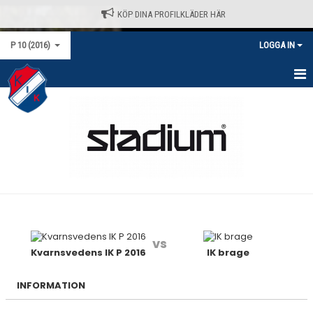
KÖP DINA PROFILKLÄDER HÄR
P 10 (2016)
LOGGA IN
HEM
NYHETER
KALENDER
MATCHER
TRUPPEN
vs
BILDGALLERI
Kvarnsvedens IK P 2016
IK brage
DOKUMENT
INFORMATION
KONTAKT