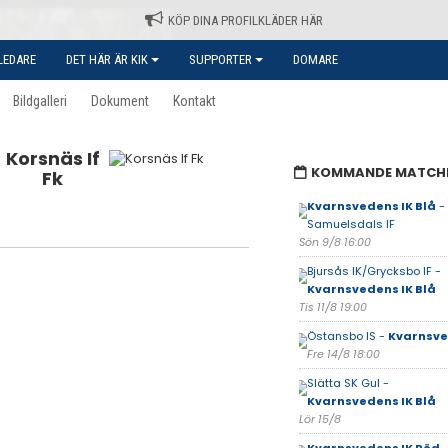
KÖP DINA PROFILKLÄDER HÄR
LEDARE
DET HÄR ÄR KIK
SUPPORTER
DOMARE
Bildgalleri
Dokument
Kontakt
Korsnäs If
KOMMANDE MATCH
Fk
Kvarnsvedens IK Blå
-
Samuelsdals IF
Sön 9/8 16:00
Bjursås IK/Grycksbo IF -
Kvarnsvedens IK Blå
Tis 11/8 19:00
Östansbo IS -
Kvarnsve
Fre 14/8 18:00
Slätta SK Gul -
Kvarnsvedens IK Blå
Lör 15/8