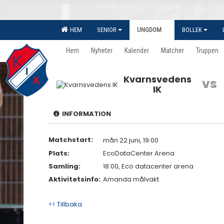
HEM
SENIOR
UNGDOM
BOLLEK
Hem
Nyheter
Kalender
Matcher
Truppen
Kvarnsvedens
vs
IK
INFORMATION
Matchstart:
mån 22 juni, 19:00
Plats:
EcoDataCenter Arena
Samling:
18:00, Eco datacenter arena
Aktivitetsinfo:
Amanda målvakt
<< Tillbaka