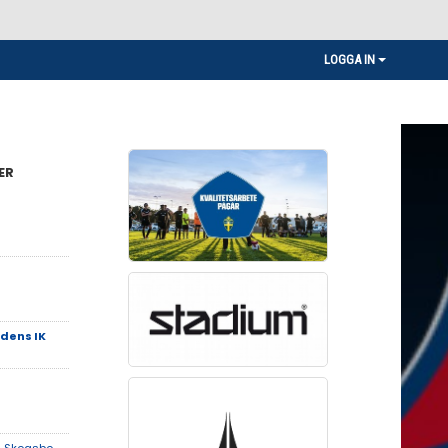
LOGGA IN
ER
dens IK