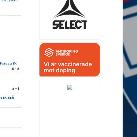
 Skogsbo-
Forssa BK
5 - 2
4 - 1
 IK BLÅ
-