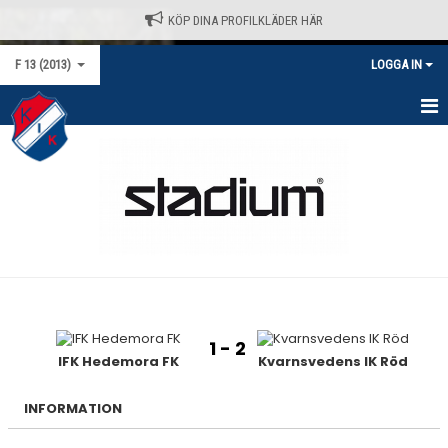
KÖP DINA PROFILKLÄDER HÄR
F 13 (2013)
LOGGA IN
HEM
NYHETER
KALENDER
MATCHER
TRUPPEN
1 - 2
BILDGALLERI
IFK Hedemora FK
Kvarnsvedens IK Röd
DOKUMENT
INFORMATION
KONTAKT