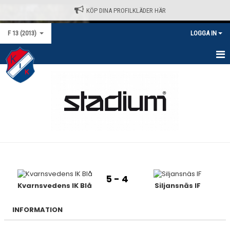
KÖP DINA PROFILKLÄDER HÄR
F 13 (2013)
LOGGA IN
HEM
NYHETER
KALENDER
MATCHER
TRUPPEN
5 - 4
BILDGALLERI
Kvarnsvedens IK Blå
Siljansnäs IF
DOKUMENT
INFORMATION
KONTAKT