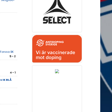
 Skogsbo-
Forssa BK
5 - 2
4 - 1
 IK BLÅ
-