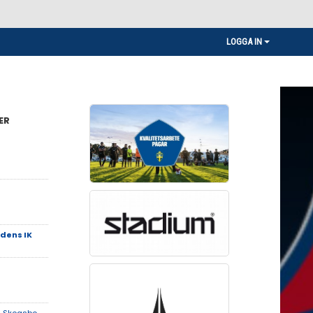
LOGGA IN
ER
dens IK