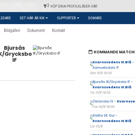
KÖP DINA PROFILKLÄDER HÄR
LEDARE
DET HÄR ÄR KIK
SUPPORTER
DOMARE
Bildgalleri
Dokument
Kontakt
Bjursås
KOMMANDE MATCH
IK/Grycksbo
IF
Kvarnsvedens IK Blå
-
Samuelsdals IF
Sön 9/8 16:00
Bjursås IK/Grycksbo IF -
Kvarnsvedens IK Blå
Tis 11/8 19:00
Östansbo IS -
Kvarnsve
Fre 14/8 18:00
Slätta SK Gul -
Kvarnsvedens IK Blå
Lör 15/8