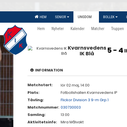
HEM
SENIOR
UNGDOM
BOLLEK
Hem
Nyheter
Kalender
Matcher
Truppen
Kvarnsvedens
5 - 4
IK Blå
INFORMATION
Matchstart:
lör 02 maj, 14:00
Plats:
Fotbollshallen Kvarnsvedens IP
Tävling:
Flickor Division 3 9-m Grp.1
Matchnummer:
030730003
Samling:
13:00
Aktivitetsinfo:
Mira Målvakt