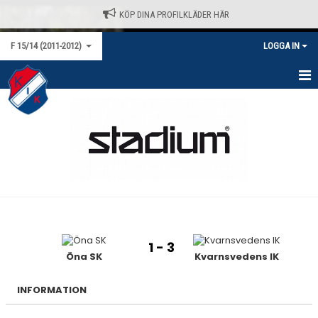
KÖP DINA PROFILKLÄDER HÄR
F 15/14 (2011-2012)
LOGGA IN
HEM
NYHETER
KALENDER
MATCHER
TRUPPEN
1 - 3
BILDGALLERI
Öna SK
Kvarnsvedens IK
DOKUMENT
INFORMATION
KONTAKT