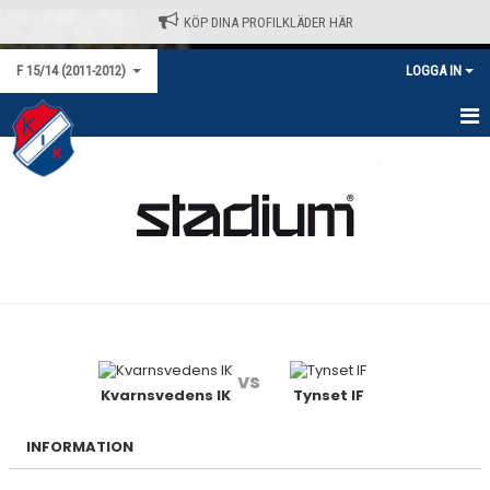
KÖP DINA PROFILKLÄDER HÄR
F 15/14 (2011-2012)
LOGGA IN
HEM
NYHETER
KALENDER
MATCHER
TRUPPEN
vs
BILDGALLERI
Kvarnsvedens IK
Tynset IF
DOKUMENT
INFORMATION
KONTAKT